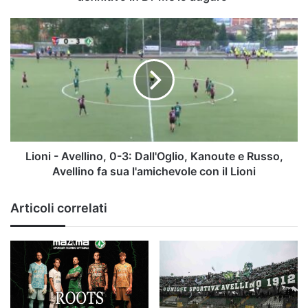
lo
auguro"
Lioni
-
Avellino,
0-
3:
Dall'Oglio,
Kanoute
e
Russo,
Avellino
Lioni - Avellino, 0-3: Dall'Oglio, Kanoute e Russo,
fa
Avellino fa sua l'amichevole con il Lioni
sua
l'amichevole
Articoli correlati
con
il
Lioni