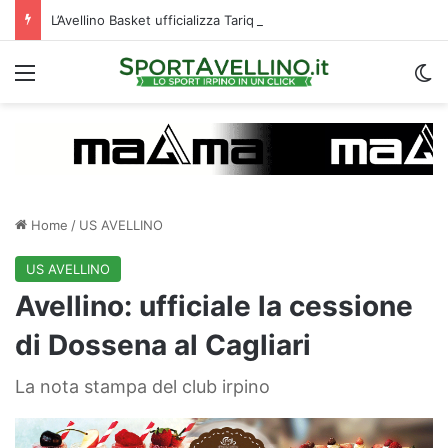
L’Avellino Basket ufficializza Tariq Owens, le prime parole: “Non vedo l’ora di giocare”
Menu
C
Home
/
US AVELLINO
US AVELLINO
Avellino: ufficiale la cessione
di Dossena al Cagliari
La nota stampa del club irpino