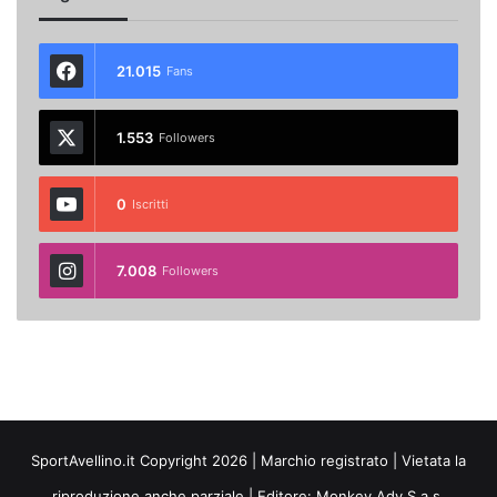
21.015
Fans
1.553
Followers
0
Iscritti
7.008
Followers
SportAvellino.it Copyright 2026 | Marchio registrato | Vietata la
riproduzione anche parziale | Editore:
Monkey Adv S.a.s.