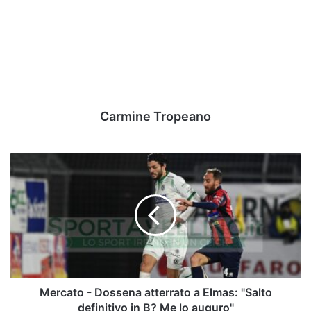
Carmine Tropeano
Mercato
-
Dossena
atterrato
a
Elmas:
"Salto
definitivo
in
B?
Mercato - Dossena atterrato a Elmas: "Salto
Me
definitivo in B? Me lo auguro"