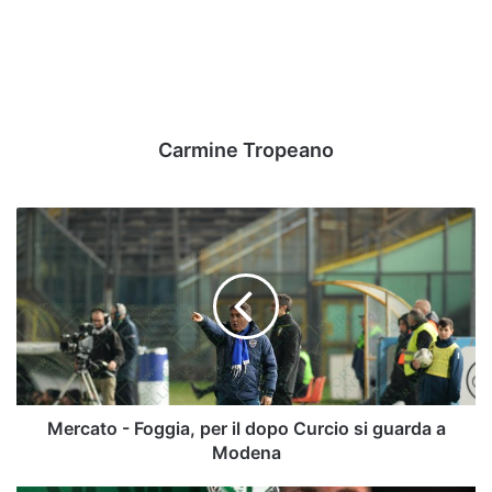
Carmine Tropeano
Mercato
-
Foggia,
per
il
dopo
Curcio
si
guarda
a
Mercato - Foggia, per il dopo Curcio si guarda a
Modena
Modena