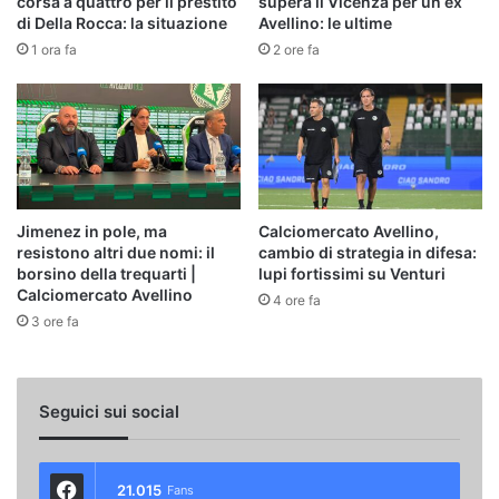
corsa a quattro per il prestito
supera il Vicenza per un ex
di Della Rocca: la situazione
Avellino: le ultime
1 ora fa
2 ore fa
Jimenez in pole, ma
Calciomercato Avellino,
resistono altri due nomi: il
cambio di strategia in difesa:
borsino della trequarti |
lupi fortissimi su Venturi
Calciomercato Avellino
4 ore fa
3 ore fa
Seguici sui social
21.015
Fans