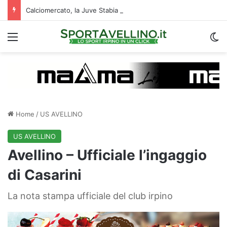
Calciomercato, la Juve Stabia supera il Vicenza per un ex Avellino: le ultime
Menu
C
Home
/
US AVELLINO
US AVELLINO
Avellino – Ufficiale l’ingaggio
di Casarini
La nota stampa ufficiale del club irpino