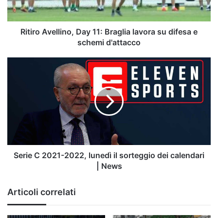
difesa
e
schemi
Ritiro Avellino, Day 11: Braglia lavora su difesa e
d'attacco
schemi d'attacco
Serie
C
2021-
2022,
lunedì
il
sorteggio
dei
calendari
|
Serie C 2021-2022, lunedì il sorteggio dei calendari
News
| News
Articoli correlati