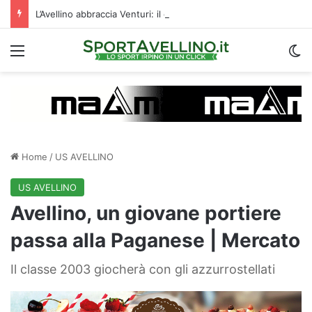
L’Avellino abbraccia Venturi: il difensore ritroverà cinque ex compagni di squadra
Menu
C
Home
/
US AVELLINO
US AVELLINO
Avellino, un giovane portiere
passa alla Paganese | Mercato
Il classe 2003 giocherà con gli azzurrostellati