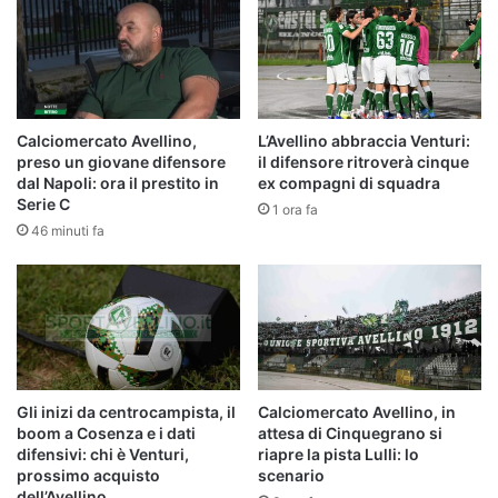
Calciomercato Avellino,
L’Avellino abbraccia Venturi:
preso un giovane difensore
il difensore ritroverà cinque
dal Napoli: ora il prestito in
ex compagni di squadra
Serie C
1 ora fa
46 minuti fa
Gli inizi da centrocampista, il
Calciomercato Avellino, in
boom a Cosenza e i dati
attesa di Cinquegrano si
difensivi: chi è Venturi,
riapre la pista Lulli: lo
prossimo acquisto
scenario
dell’Avellino