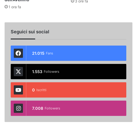
3 ore fa
1 ora fa
Seguici sui social
21.015
Fans
1.553
Followers
0
Iscritti
7.008
Followers