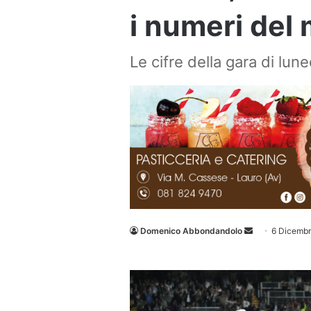
i numeri del
Le cifre della gara di lune
Invia
Domenico Abbondandolo
6 Dicemb
un'email