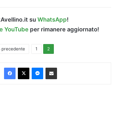
Avellino.it su
WhatsApp
!
le YouTube
per rimanere aggiornato!
a precedente
1
2
Facebook
X
Messenger
Condividi via Email