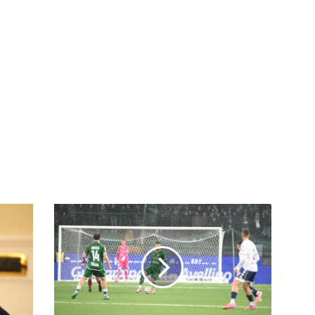
Abbiamo
chiesto
all’IA
come
andrà
Avellino-
Venezia:
il