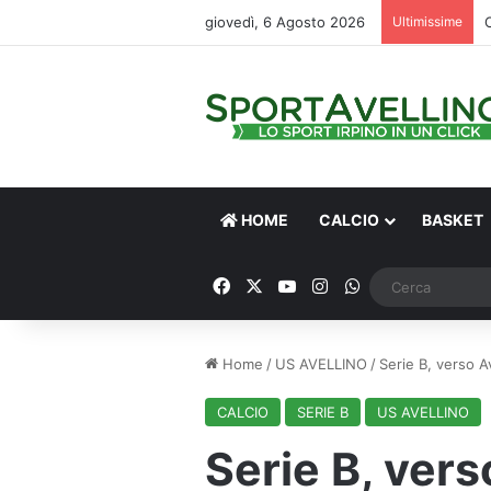
giovedì, 6 Agosto 2026
Ultimissime
HOME
CALCIO
BASKET
Facebook
X
You Tube
Instagram
WhatsApp
Home
/
US AVELLINO
/
Serie B, verso A
CALCIO
SERIE B
US AVELLINO
Serie B, vers