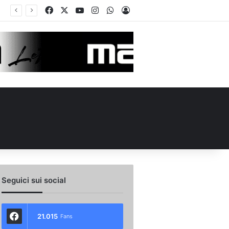
Facebook
X
You Tube
Instagram
WhatsApp
Accedi
ellino Le Borgne conteso da due club cadetti: la situazione
Seguici sui social
21.015
Fans