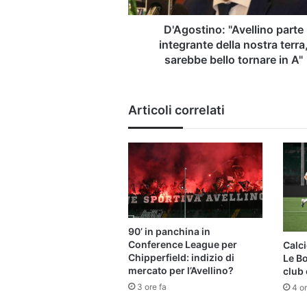
bello
tornare
D'Agostino: "Avellino parte
in
integrante della nostra terra
A"
sarebbe bello tornare in A"
Articoli correlati
90’ in panchina in
Conference League per
Calci
Chipperfield: indizio di
Le B
mercato per l’Avellino?
club 
3 ore fa
4 or