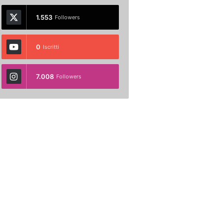
1.553
Followers
0
Iscritti
7.008
Followers