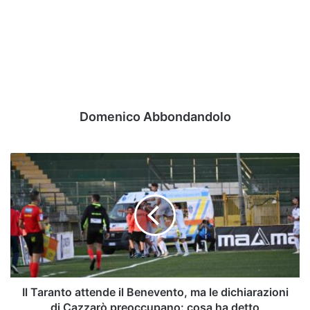
Domenico Abbondandolo
Il
Taranto
attende
il
Benevento,
ma
le
dichiarazioni
di
Cazzarò
Il Taranto attende il Benevento, ma le dichiarazioni
preoccupano:
di Cazzarò preoccupano: cosa ha detto