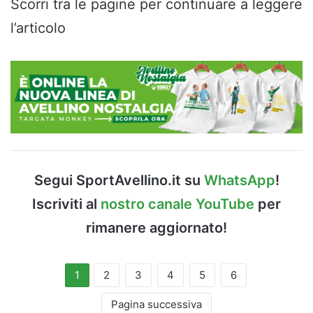
Scorri tra le pagine per continuare a leggere
l’articolo
Segui SportAvellino.it su
WhatsApp
!
Iscriviti al
nostro canale YouTube
per
rimanere aggiornato!
1
2
3
4
5
6
Pagina successiva