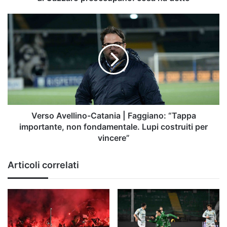
cosa
ha
Verso
detto
Avellino-
Catania
|
Faggiano:
“Tappa
importante,
non
fondamentale.
Lupi
Verso Avellino-Catania | Faggiano: “Tappa
costruiti
importante, non fondamentale. Lupi costruiti per
per
vincere”
vincere”
Articoli correlati