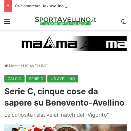
Calciomercato, l’ex Avellino Le Borgne conteso da due club cadetti: la situazione
Menu
C
Home
/
US AVELLINO
CALCIO
SERIE C
US AVELLINO
Serie C, cinque cose da
sapere su Benevento-Avellino
Le curiosità relative al match del “Vigorito”