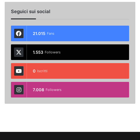
Seguici sui social
21.015
Fans
1.553
Followers
0
Iscritti
7.008
Followers