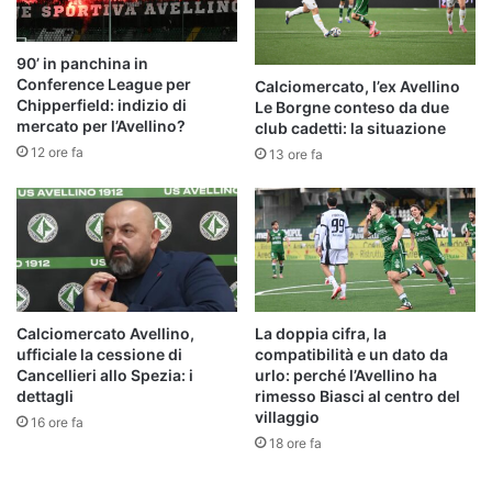
90’ in panchina in
Conference League per
Calciomercato, l’ex Avellino
Chipperfield: indizio di
Le Borgne conteso da due
mercato per l’Avellino?
club cadetti: la situazione
12 ore fa
13 ore fa
Calciomercato Avellino,
La doppia cifra, la
ufficiale la cessione di
compatibilità e un dato da
Cancellieri allo Spezia: i
urlo: perché l’Avellino ha
dettagli
rimesso Biasci al centro del
villaggio
16 ore fa
18 ore fa