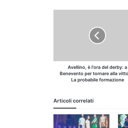
Avellino,
è
l'ora
del
derby:
a
Benevento
per
tornare
alla
Avellino, è l'ora del derby: a
vittoria.
Benevento per tornare alla vitto
La
La probabile formazione
probabile
formazione
Articoli correlati