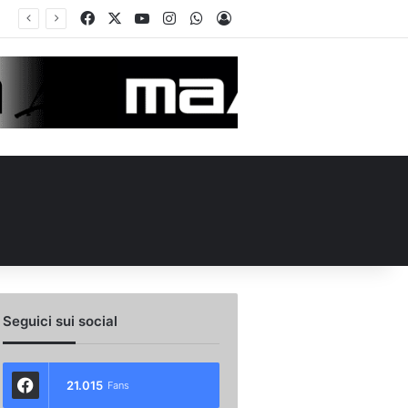
Facebook
X
You Tube
Instagram
WhatsApp
Accedi
no e Nesta: “Che questa passione ci accompagni durante la stagione”. Su mercato e stadio…
Seguici sui social
21.015
Fans