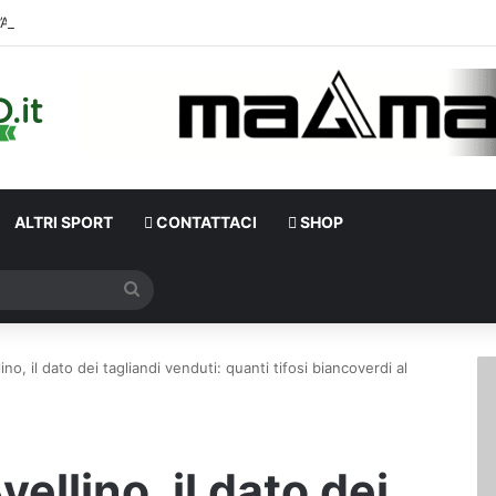
D’Agosti
ALTRI SPORT
CONTATTACI
SHOP
Cerca
o, il dato dei tagliandi venduti: quanti tifosi biancoverdi al
llino, il dato dei