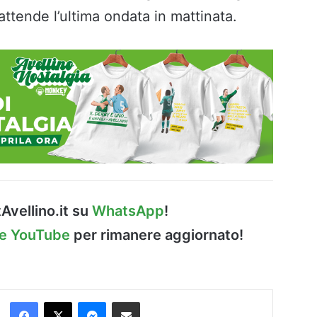
 attende l’ultima ondata in mattinata.
Avellino.it su
WhatsApp
!
le YouTube
per rimanere aggiornato!
Facebook
X
Messenger
Condividi via Email