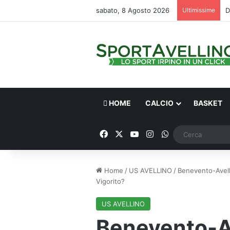
sabato, 8 Agosto 2026
Ultimissime
HOME
CALCIO
BASKET
Facebook
X
You Tube
Instagram
WhatsApp
Home
/
US AVELLINO
/
Benevento-Avellin
Vigorito?
US AVELLINO
Benevento-Ave