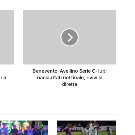
Benevento-
Avellino
Serie
C:
lupi
riacciuffati
nel
finale,
rivivi
la
Benevento-Avellino Serie C: lupi
diretta
ria.
riacciuffati nel finale, rivivi la
diretta