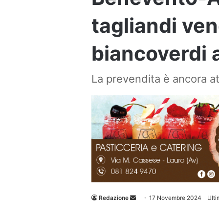
tagliandi ven
biancoverdi a
La prevendita è ancora att
Invia
Redazione
17 Novembre 2024
Ult
un'email