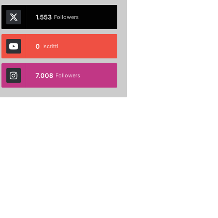
1.553
Followers
0
Iscritti
7.008
Followers