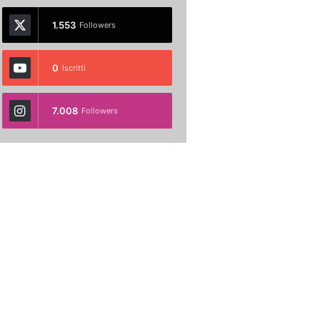
1.553
Followers
0
Iscritti
7.008
Followers