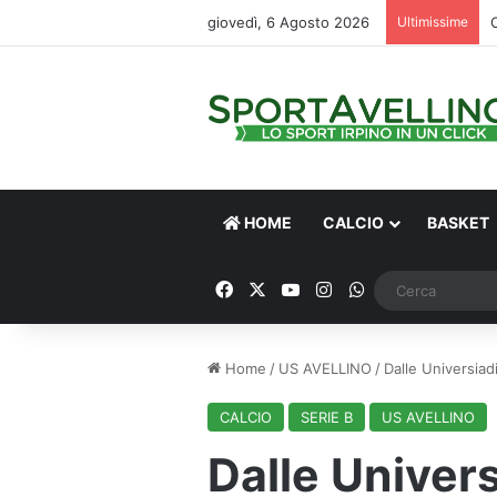
giovedì, 6 Agosto 2026
Ultimissime
HOME
CALCIO
BASKET
Facebook
X
You Tube
Instagram
WhatsApp
Home
/
US AVELLINO
/
Dalle Universiad
CALCIO
SERIE B
US AVELLINO
Dalle Univers