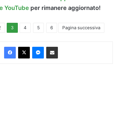
le YouTube
per rimanere aggiornato!
2
3
4
5
6
Pagina successiva
Facebook
X
Messenger
Condividi via Email