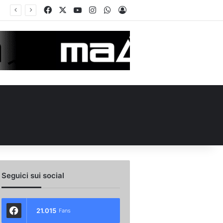
Facebook
X
You Tube
Instagram
WhatsApp
Accedi
rcato Avellino, Cancellieri alle firme con lo Spezia: i dettagli sul trasferimento
Seguici sui social
21.015
Fans