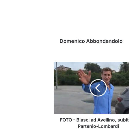
Domenico Abbondandolo
FOTO
-
Biasci
ad
Avellino,
subito
al
Partenio-
Lombardi
FOTO - Biasci ad Avellino, subit
Partenio-Lombardi