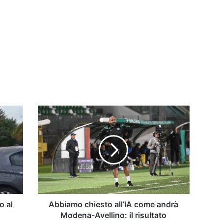
Abbiamo
chiesto
all’IA
come
andrà
Modena-
Avellino:
il
risultato
previsto
o al
Abbiamo chiesto all’IA come andrà
|
Modena-Avellino: il risultato