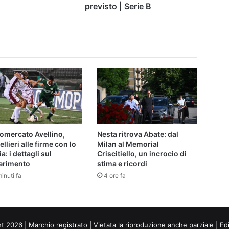
Serie
previsto | Serie B
B
omercato Avellino,
Nesta ritrova Abate: dal
llieri alle firme con lo
Milan al Memorial
a: i dettagli sul
Criscitiello, un incrocio di
ferimento
stima e ricordi
inuti fa
4 ore fa
ht 2026 | Marchio registrato | Vietata la riproduzione anche parziale | Ed