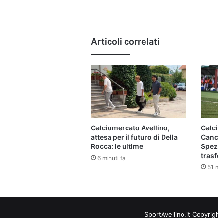
Articoli correlati
Calciomercato Avellino,
Calci
attesa per il futuro di Della
Cance
Rocca: le ultime
Spezi
tras
6 minuti fa
51 m
SportAvellino.it Copyrig