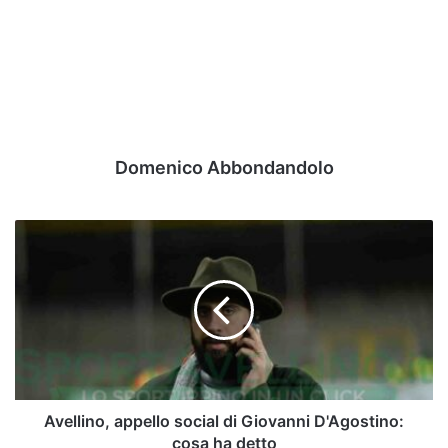
Domenico Abbondandolo
Avellino,
appello
social
di
Giovanni
D'Agostino:
cosa
ha
detto
Avellino, appello social di Giovanni D'Agostino:
cosa ha detto