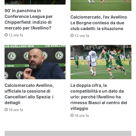
90’ in panchina in
Conference League per
Calciomercato, l’ex Avellino
Chipperfield: indizio di
Le Borgne conteso da due
mercato per l’Avellino?
club cadetti: la situazione
12 ore fa
13 ore fa
Calciomercato Avellino,
La doppia cifra, la
ufficiale la cessione di
compatibilità e un dato da
Cancellieri allo Spezia: i
urlo: perché l’Avellino ha
dettagli
rimesso Biasci al centro del
villaggio
16 ore fa
18 ore fa