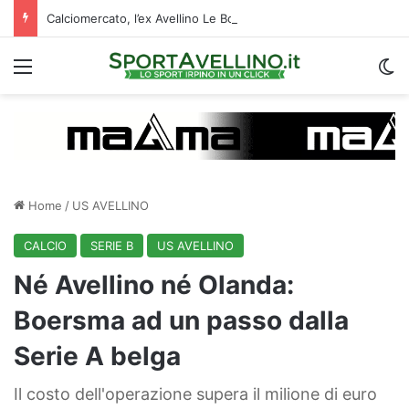
Calciomercato, l’ex Avellino Le Borgne conteso da due club cadetti: la situazione
Menu
C
Home
/
US AVELLINO
CALCIO
SERIE B
US AVELLINO
Né Avellino né Olanda:
Boersma ad un passo dalla
Serie A belga
Il costo dell'operazione supera il milione di euro