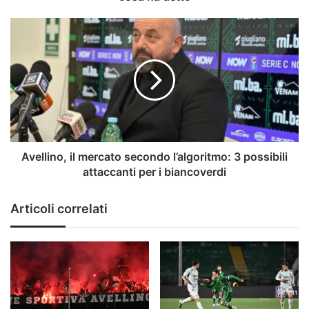
Avellino,
il
mercato
secondo
l’algoritmo:
3
possibili
attaccanti
per
i
Avellino, il mercato secondo l’algoritmo: 3 possibili
biancoverdi
attaccanti per i biancoverdi
Articoli correlati