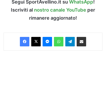
Segui SportAvellino.it su
WhatsApp
!
Iscriviti al
nostro canale YouTube
per
rimanere aggiornato!
Facebook
X
Messenger
WhatsApp
Telegram
Condividi via Email