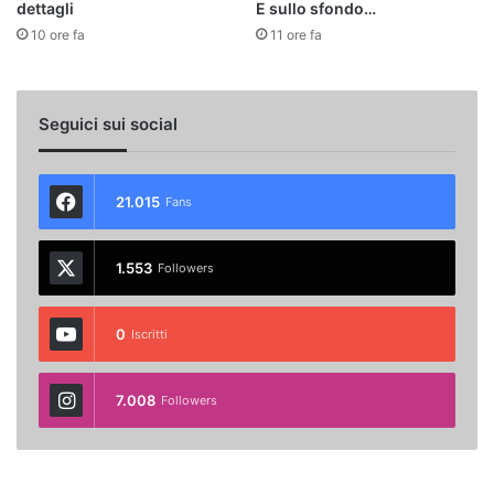
dettagli
E sullo sfondo…
10 ore fa
11 ore fa
Seguici sui social
21.015
Fans
1.553
Followers
0
Iscritti
7.008
Followers