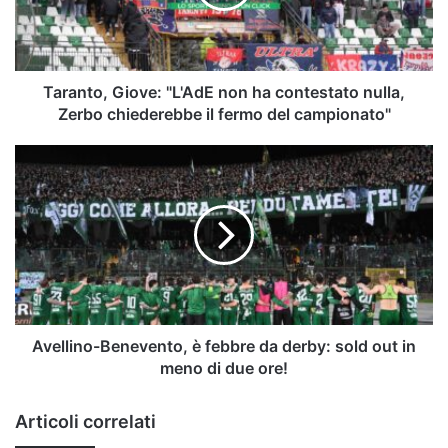
contestato
nulla,
Zerbo
chiederebbe
il
Taranto, Giove: "L'AdE non ha contestato nulla,
fermo
Zerbo chiederebbe il fermo del campionato"
del
campionato"
Avellino-
Benevento,
è
febbre
da
derby:
sold
out
in
meno
Avellino-Benevento, è febbre da derby: sold out in
di
meno di due ore!
due
ore!
Articoli correlati