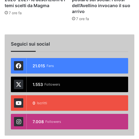
temi scelti da Magma
dell’Avellino invocano il suo
arrivo
7 ore fa
7 ore fa
Seguici sui social
21.015
Fans
1.553
Followers
0
Iscritti
7.008
Followers