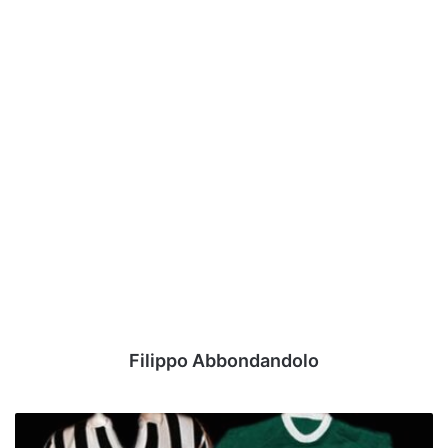
Filippo Abbondandolo
Amarcord:
I