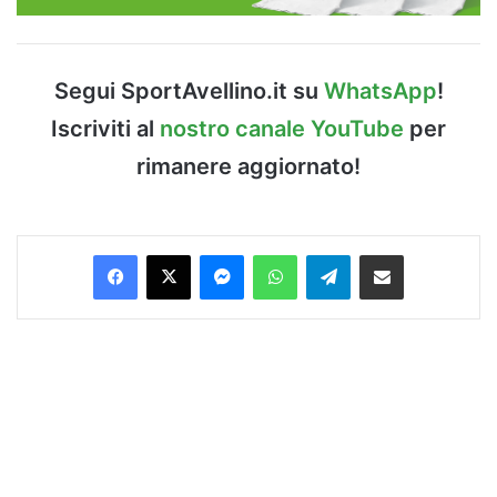
Segui SportAvellino.it su
WhatsApp
!
Iscriviti al
nostro canale YouTube
per
rimanere aggiornato!
Facebook
X
Messenger
WhatsApp
Telegram
Condividi via Email