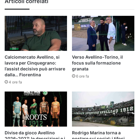
Articoli correlati
Calciomercato Avellino, si
Verso Avellino-Torino, il
lavora per Cinquegrano:
focus sulla formazione
l’assist decisivo può arrivare
granata
dalla… Fiorentina
6 ore fa
4 ore fa
Divise da gioco Avellino
Rodrigo Marina torna a
2026-2027: le descrizioni e i
postare sui social: i tifosi