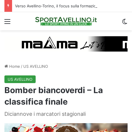
Verso Avellino-Torino, il focus sulla formazione granata
Menu
C
Home
/
US AVELLINO
US AVELLINO
Bomber biancoverdi – La
classifica finale
Diciannove i marcatori stagionali