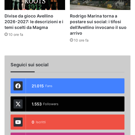
Divise da gioco Avellino
Rodrigo Marina torna a
2026-2027: le descrizioni e i
postare sui social: i tifosi
temi scelti da Magma
dell’Avellino invocano il suo
arrivo
10 ore fa
10 ore fa
Seguici sui social
21.015
Fans
1.553
Followers
0
Iscritti