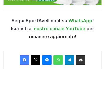
Segui SportAvellino.it su
WhatsApp
!
Iscriviti al
nostro canale YouTube
per
rimanere aggiornato!
Facebook
X
Messenger
WhatsApp
Telegram
Condividi via Email