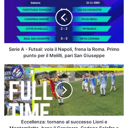
A
-
Futsal:
vola
il
Napoli,
frena
la
Roma.
Serie A - Futsal: vola il Napoli, frena la Roma. Primo
Primo
punto per il Melilli, pari San Giuseppe
punto
per
Eccellenza:
il
tornano
Melilli,
al
pari
successo
San
Lioni
Giuseppe
e
Montemiletto,
bene
il
Cervinara.
Eccellenza: tornano al successo Lioni e
Cadono