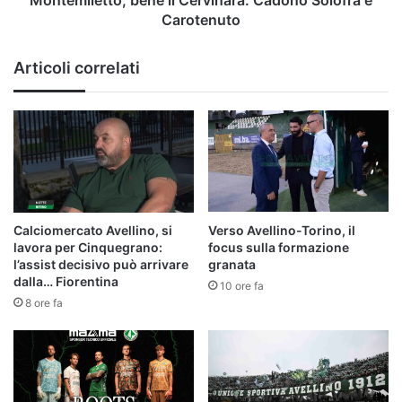
Montemiletto, bene il Cervinara. Cadono Solofra e
Solofra
Carotenuto
e
Carotenuto
Articoli correlati
Calciomercato Avellino, si
Verso Avellino-Torino, il
lavora per Cinquegrano:
focus sulla formazione
l’assist decisivo può arrivare
granata
dalla… Fiorentina
10 ore fa
8 ore fa