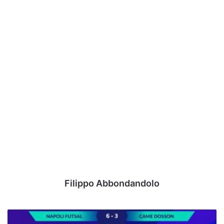
Filippo Abbondandolo
Serie