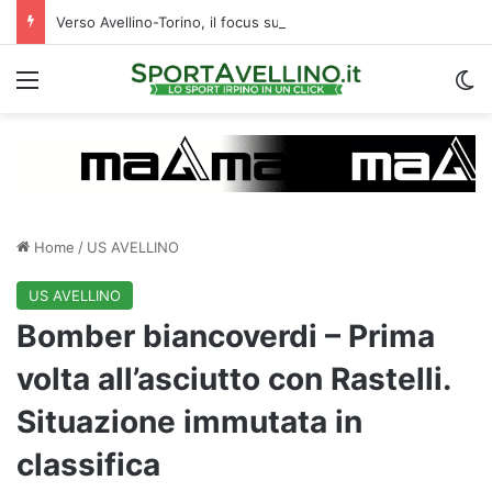
Verso Avellino-Torino, il focus sulla formazione granata
Menu
C
Home
/
US AVELLINO
US AVELLINO
Bomber biancoverdi – Prima
volta all’asciutto con Rastelli.
Situazione immutata in
classifica