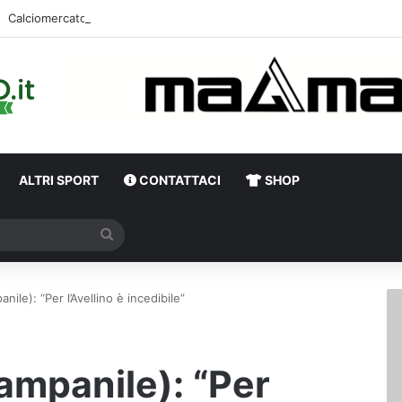
Calciomercato 
ALTRI SPORT
CONTATTACI
SHOP
Cerca
ile): “Per l’Avellino è incedibile”
ampanile): “Per