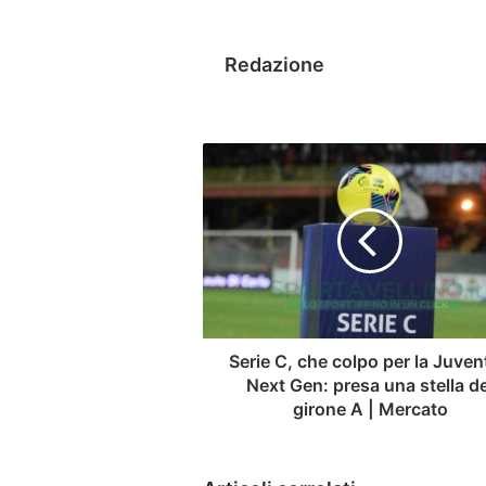
Redazione
Serie
C,
che
colpo
per
la
Juventus
Next
Gen:
presa
Serie C, che colpo per la Juve
una
Next Gen: presa una stella de
stella
girone A | Mercato
del
girone
A