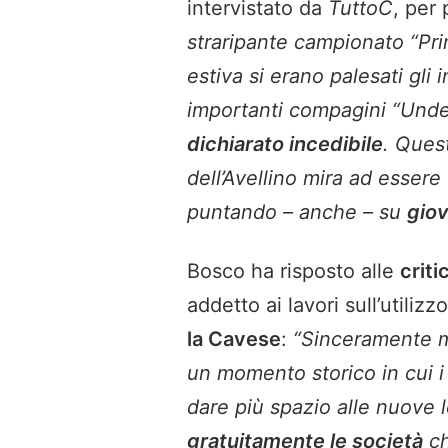
intervistato da
TuttoC
, per 
straripante campionato “Pri
estiva si erano palesati gli
importanti compagini “Unde
dichiarato incedibile
. Ques
dell’Avellino mira ad esser
puntando – anche – su
giov
Bosco ha risposto alle
crit
addetto ai lavori sull’utilizz
la Cavese
:
“Sinceramente m
un momento storico in cui i 
dare più spazio alle nuove
gratuitamente le società
ch