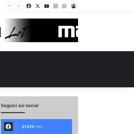
Facebook
X
You Tube
Instagram
WhatsApp
Accedi
Avellino, cambio di strategia in difesa: lupi fortissimi su Venturi
Seguici sui social
21.015
Fans