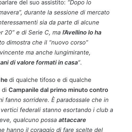
parlare del suo assistito:
“Dopo lo
mavera”, durante la sessione di mercato
 interessamenti sia da parte di alcune
r 20” e di Serie C, ma
l’Avellino lo ha
to dimostra che il “nuovo corso”
e vincente ma anche lungimirante,
ani di valore formati in casa
“
.
iche
di qualche tifoso e di qualche
o di
Campanile dal primo minuto contro
i fanno sorridere. È paradossale che in
vertici federali stanno esortando i club a
 leve, qualcuno possa
attaccare
e hanno il coraggio di fare scelte del