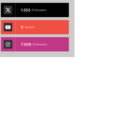
1.553
Followers
0
Iscritti
7.008
Followers