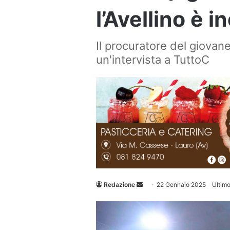
l’Avellino è i
Il procuratore del giovan
un'intervista a TuttoC
Invia
Redazione
22 Gennaio 2025
Ultim
un'email