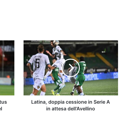
Latina,
doppia
cessione
in
Serie
A
in
attesa
dell'Avellino
ntus
Latina, doppia cessione in Serie A
l
in attesa dell'Avellino