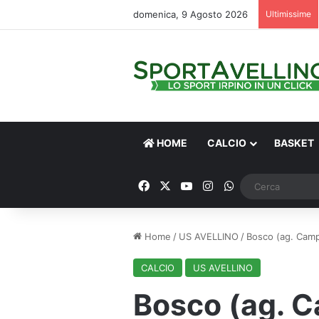
domenica, 9 Agosto 2026
Ultimissime
HOME
CALCIO
BASKET
Facebook
X
You Tube
Instagram
WhatsApp
Home
/
US AVELLINO
/
Bosco (ag. Campan
CALCIO
US AVELLINO
Bosco (ag. C