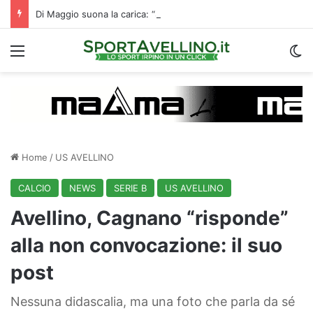
Di Maggio suona la carica: “Speriamo di fare un grande campionato. I tifosi? Sono un fattore”
Menu
C
Home
/
US AVELLINO
CALCIO
NEWS
SERIE B
US AVELLINO
Avellino, Cagnano “risponde”
alla non convocazione: il suo
post
Nessuna didascalia, ma una foto che parla da sé