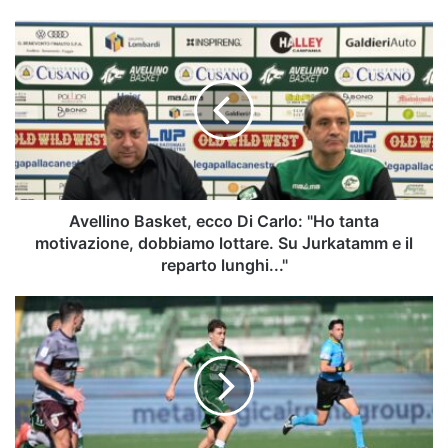
Avellino
Basket,
ecco
Di
Carlo:
"Ho
tanta
motivazione,
dobbiamo
lottare.
Avellino Basket, ecco Di Carlo: "Ho tanta
Su
motivazione, dobbiamo lottare. Su Jurkatamm e il
Jurkatamm
reparto lunghi..."
e
il
Dalle
reparto
difese
lunghi..."
vulnerabili
ai
recuperi:
le
chiavi