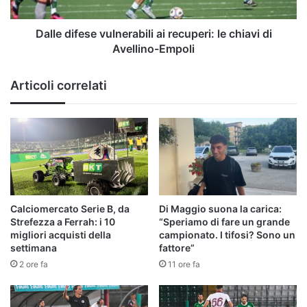
di
Avellino-
Empoli
Dalle difese vulnerabili ai recuperi: le chiavi di
Avellino-Empoli
Articoli correlati
Calciomercato Serie B, da
Di Maggio suona la carica:
Strefezza a Ferrah: i 10
“Speriamo di fare un grande
migliori acquisti della
campionato. I tifosi? Sono un
settimana
fattore”
2 ore fa
11 ore fa