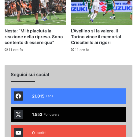
Nesta: “Mi è piaciuta la
L’Avellino si fa valere, il
reazione nella ripresa. Sono
Torino vince il memorial
contento di essere qua”
Criscitiello ai rigori
11 ore fa
11 ore fa
Seguici sui social
21.015
Fans
1.553
Followers
0
Iscritti