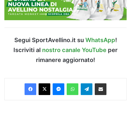
Segui SportAvellino.it su
WhatsApp
!
Iscriviti al
nostro canale YouTube
per
rimanere aggiornato!
Facebook
X
Messenger
WhatsApp
Telegram
Condividi via Email