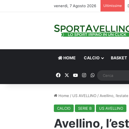
venerdì, 7 Agosto 2026
Ultimissime
HOME
CALCIO
BASKET
Facebook
X
You Tube
Instagram
WhatsApp
Home
/
US AVELLINO
/
Avellino, l’estate
CALCIO
SERIE B
US AVELLINO
Avellino, l’es