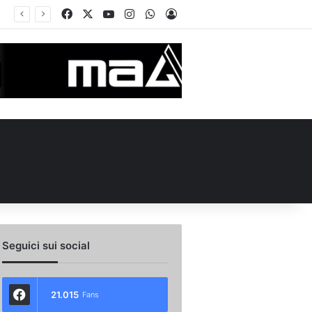
Facebook
X
You Tube
Instagram
WhatsApp
Accedi
D’Agostino e Nesta: “Che questa passione ci accompagni durante la stagione”. Su mercato e stadio…
Seguici sui social
21.015
Fans