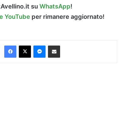
Avellino.it su
WhatsApp
!
le YouTube
per rimanere aggiornato!
Facebook
X
Messenger
Condividi via Email