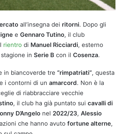
ercato
all’insegna dei
ritorni
. Dopo gli
signe
e
Gennaro Tutino
, il club
al
rientro
di
Manuel Ricciardi
, esterno
 stagione in
Serie B
con il
Cosenza
.
re in biancoverde tre
“rimpatriati”
, questa
 i contorni di un
amarcord
. Non è la
eglie di riabbracciare vecchie
stino
, il club ha già puntato sui
cavalli di
onny D’Angelo
nel
2022/23
,
Alessio
razioni che hanno avuto
fortune alterne
,
o sul campo.