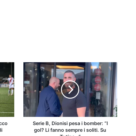
Serie
B,
Dionisi
pesa
i
bomber:
“I
gol?
Li
fanno
ecco
Serie B, Dionisi pesa i bomber: “I
sempre
li
gol? Li fanno sempre i soliti. Su
i