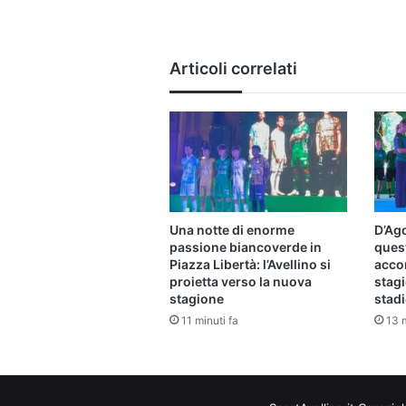
Articoli correlati
Una notte di enorme
D’Ago
passione biancoverde in
ques
Piazza Libertà: l’Avellino si
acco
proietta verso la nuova
stagi
stagione
stad
11 minuti fa
13 m