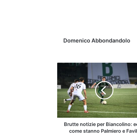
Domenico Abbondandolo
Brutte
notizie
per
Biancolino:
ecco
come
stanno
Palmiero
e
Favilli
Brutte notizie per Biancolino: 
come stanno Palmiero e Favil