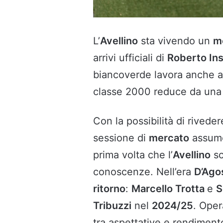
L’
Avellino
sta vivendo un
m
arrivi ufficiali di
Roberto In
biancoverde lavora anche 
classe 2000 reduce da una
Con la possibilità di rivede
sessione di
mercato
assume
prima volta che l’
Avellino
sc
conoscenze. Nell’era
D’Ago
ritorno
:
Marcello Trotta
e
S
Tribuzzi
nel
2024/25
. Ope
tra aspettative e rendiment