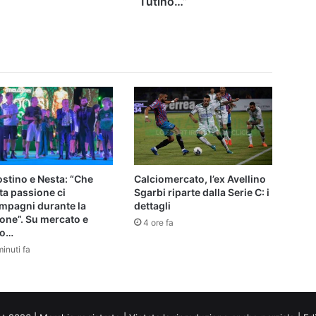
Tutino…”
soliti.
Su
Tutino…”
stino e Nesta: “Che
Calciomercato, l’ex Avellino
ta passione ci
Sgarbi riparte dalla Serie C: i
mpagni durante la
dettagli
one”. Su mercato e
4 ore fa
io…
inuti fa