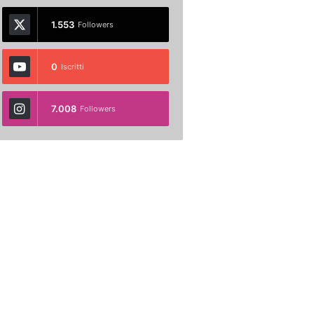
1.553
Followers
0
Iscritti
7.008
Followers