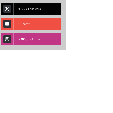
1.553
Followers
0
Iscritti
7.008
Followers