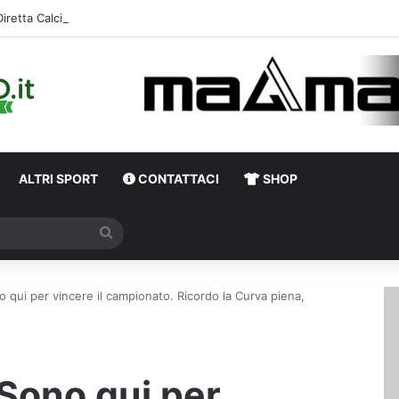
Diretta Calciomercato Avellino e Serie B, trattative e ufficialità
ALTRI SPORT
CONTATTACI
SHOP
Cerca
no qui per vincere il campionato. Ricordo la Curva piena,
“Sono qui per