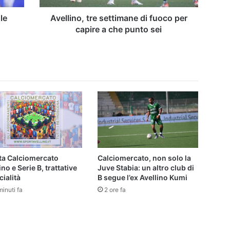
che
punto
le
Avellino, tre settimane di fuoco per
sei
capire a che punto sei
tta Calciomercato
Calciomercato, non solo la
ino e Serie B, trattative
Juve Stabia: un altro club di
cialità
B segue l’ex Avellino Kumi
inuti fa
2 ore fa