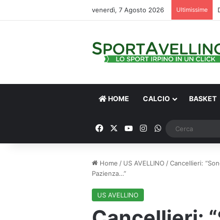
venerdì, 7 Agosto 2026
Ultimissime
HOME
CALCIO
BASKET
Facebook
X
You Tube
Instagram
WhatsApp
Home
/
US AVELLINO
/
Cancellieri: “So
Pazienza…”
US AVELLINO
Cancellieri: 