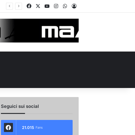
Facebook
X
You Tube
Instagram
WhatsApp
Accedi
Seguici sui social
21.015
Fans