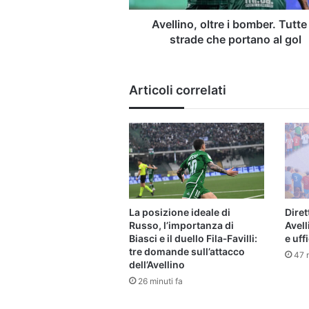
portano
al
Avellino, oltre i bomber. Tutte 
gol
strade che portano al gol
Articoli correlati
La posizione ideale di
Dire
Russo, l’importanza di
Avell
Biasci e il duello Fila‑Favilli:
e uffi
tre domande sull’attacco
47 m
dell’Avellino
26 minuti fa