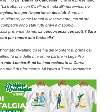
’Avellino per
Damiano Cancellieri
, che si è presentato
 “
La trattativa con l’Avellino è nata all’improvviso,
ho
campionato e per l’importanza del club
. Sono un
a migliorare, come i tempi di inserimento, ma mi sto
ompagni sono stati tutti bravi e disponibili.
o cosa pretende da me.
La concorrenza con Liotti? Sarà
to per tenere alta l’asticella
“.
frontato l’Avellino tra le fila del Monterosi, prima del
ellino fu una delle mie prime partite in Lega Pro.
rtenio-Lombardi, mi ha impressionato la Curva
 ho punti di riferimento. Mi ispiro a Theo Hernandez…
“.