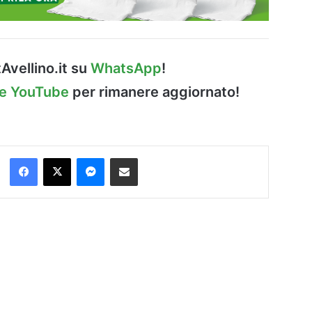
Avellino.it su
WhatsApp
!
le YouTube
per rimanere aggiornato!
Facebook
X
Messenger
Condividi via Email