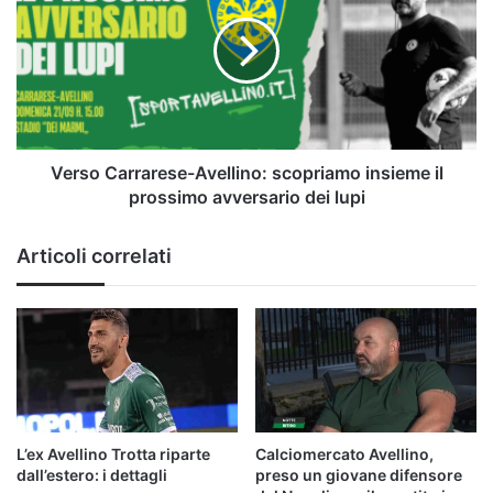
Avellino:
scopriamo
insieme
il
prossimo
avversario
dei
lupi
Verso Carrarese-Avellino: scopriamo insieme il
prossimo avversario dei lupi
Articoli correlati
L’ex Avellino Trotta riparte
Calciomercato Avellino,
dall’estero: i dettagli
preso un giovane difensore