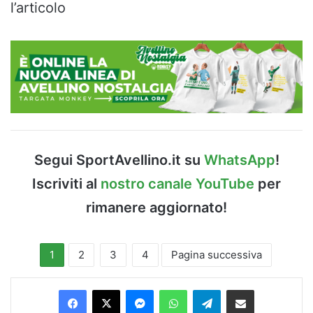
l’articolo
Segui SportAvellino.it su
WhatsApp
!
Iscriviti al
nostro canale YouTube
per
rimanere aggiornato!
1
2
3
4
Pagina successiva
Facebook
X
Messenger
WhatsApp
Telegram
Condividi via Email