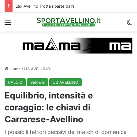
L’ex Avellino Trotta riparte dall’estero: i dettagli
Menu
C
Home
/
US AVELLINO
CALCIO
SERIE B
US AVELLINO
Equilibrio, intensità e
coraggio: le chiavi di
Carrarese-Avellino
I possibili fattori decisivi del match di domenica