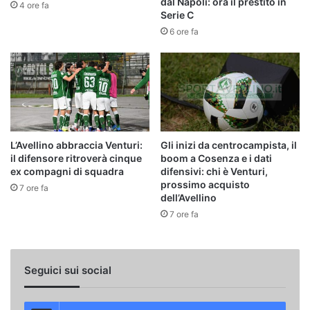
dal Napoli: ora il prestito in
4 ore fa
Serie C
6 ore fa
L’Avellino abbraccia Venturi:
Gli inizi da centrocampista, il
il difensore ritroverà cinque
boom a Cosenza e i dati
ex compagni di squadra
difensivi: chi è Venturi,
prossimo acquisto
7 ore fa
dell’Avellino
7 ore fa
Seguici sui social