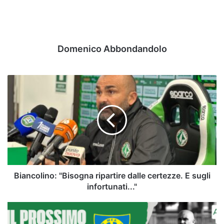
Domenico Abbondandolo
Biancolino:
"Bisogna
ripartire
dalle
certezze.
E
sugli
infortunati..."
Biancolino: "Bisogna ripartire dalle certezze. E sugli
infortunati..."
Verso
Carrarese-