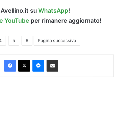
Avellino.it su
WhatsApp
!
le YouTube
per rimanere aggiornato!
4
5
6
Pagina successiva
Facebook
X
Messenger
Condividi via Email