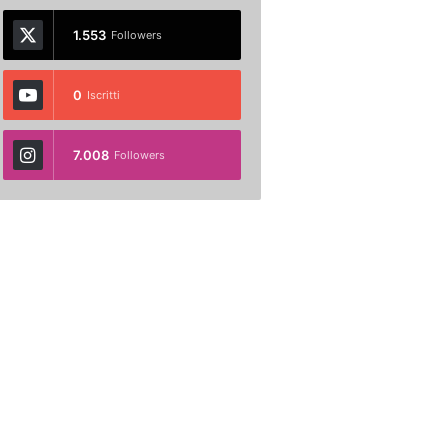
1.553
Followers
0
Iscritti
7.008
Followers