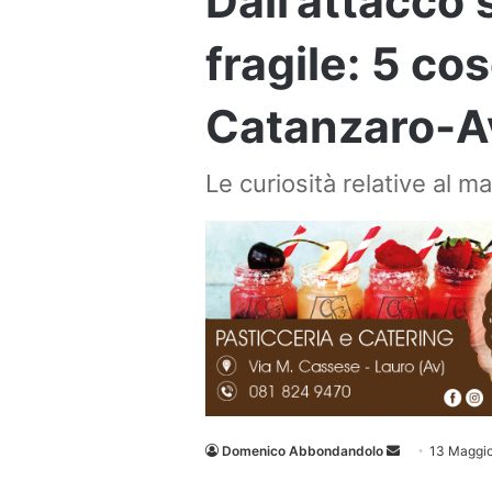
Dall’attacco 
fragile: 5 co
Catanzaro-A
Le curiosità relative al m
Invia
Domenico Abbondandolo
13 Maggi
un'email