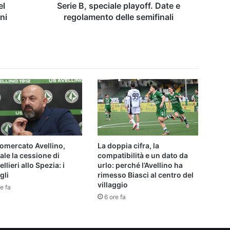
el
Serie B, speciale playoff. Date e
ni
regolamento delle semifinali
omercato Avellino,
La doppia cifra, la
iale la cessione di
compatibilità e un dato da
llieri allo Spezia: i
urlo: perché l’Avellino ha
gli
rimesso Biasci al centro del
villaggio
e fa
6 ore fa