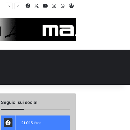
Facebook
X
You Tube
Instagram
WhatsApp
Accedi
ellieri allo Spezia: i dettagli
Seguici sui social
21.015
Fans