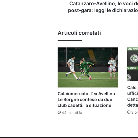
dichiarazioni
Catanzaro-Avellino, le voci d
post-gara: leggi le dichiarazio
Articoli correlati
Calci
uffic
Calciomercato, l’ex Avellino
Cance
Le Borgne conteso da due
detta
club cadetti: la situazione
3 or
44 minuti fa