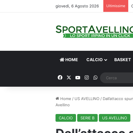
giovedì, 6 Agosto 2026
Ultimissime
HOME
CALCIO
BASKET
Facebook
X
You Tube
Instagram
WhatsApp
Home
/
US AVELLINO
/
Dall’attacco spu
Avellino
CALCIO
SERIE B
US AVELLINO