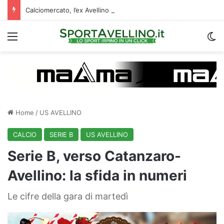
Calciomercato, l’ex Avellino Le Borgne conteso da due club cadetti: la situazione
Menu
C
Home
/
US AVELLINO
CALCIO
SERIE B
US AVELLINO
Serie B, verso Catanzaro-
Avellino: la sfida in numeri
Le cifre della gara di martedì