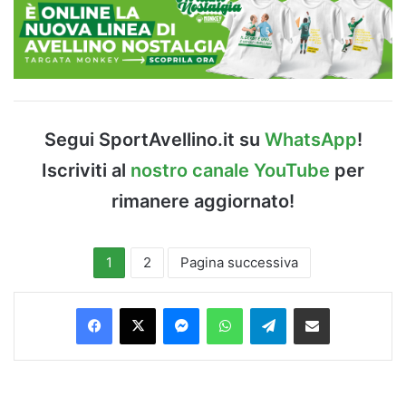
Segui SportAvellino.it su
WhatsApp
!
Iscriviti al
nostro canale YouTube
per
rimanere aggiornato!
1
2
Pagina successiva
Facebook
X
Messenger
WhatsApp
Telegram
Condividi via Email