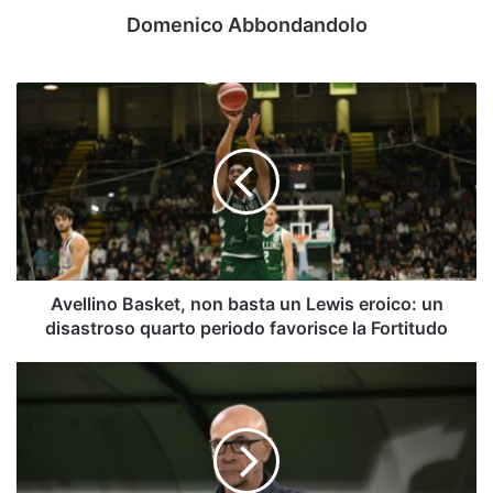
Domenico Abbondandolo
Avellino
Basket,
non
basta
un
Lewis
eroico:
un
disastroso
quarto
Avellino Basket, non basta un Lewis eroico: un
periodo
disastroso quarto periodo favorisce la Fortitudo
favorisce
la
Abbiamo
Fortitudo
chiesto
all’IA
come
andrà
Catanzaro-