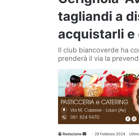
tagliandi a d
acquistarli 
Il club biancoverde ha c
prenderà il via la prevend
Invia
Redazione
29 Febbraio 2024
Ultim