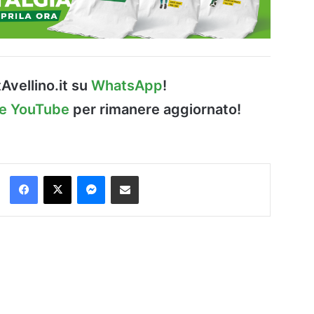
Avellino.it su
WhatsApp
!
le YouTube
per rimanere aggiornato!
Facebook
X
Messenger
Condividi via Email