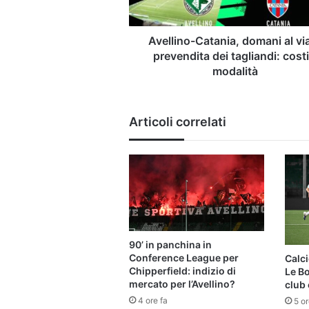
dei
tagliandi:
costi
Avellino-Catania, domani al via
e
prevendita dei tagliandi: costi
modalità
modalità
Articoli correlati
90’ in panchina in
Conference League per
Calci
Chipperfield: indizio di
Le B
mercato per l’Avellino?
club 
4 ore fa
5 or