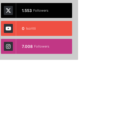
1.553
Followers
0
Iscritti
7.008
Followers