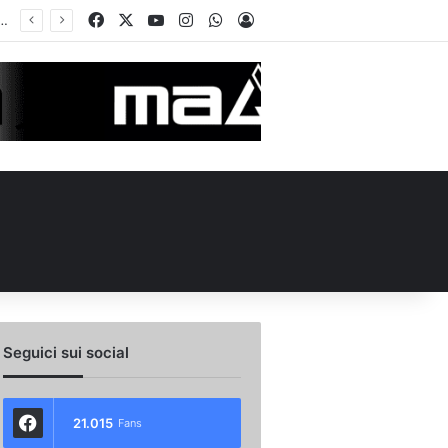
Facebook
X
You Tube
Instagram
WhatsApp
Accedi
ellino Le Borgne conteso da due club cadetti: la situazione
Seguici sui social
21.015
Fans