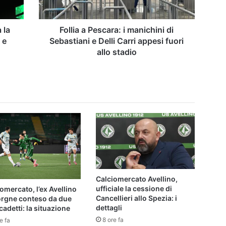
e
Delli
Carri
 la
Follia a Pescara: i manichini di
appesi
 e
Sebastiani e Delli Carri appesi fuori
fuori
allo stadio
allo
stadio
Calciomercato Avellino,
ufficiale la cessione di
omercato, l’ex Avellino
Cancellieri allo Spezia: i
orgne conteso da due
dettagli
cadetti: la situazione
8 ore fa
e fa