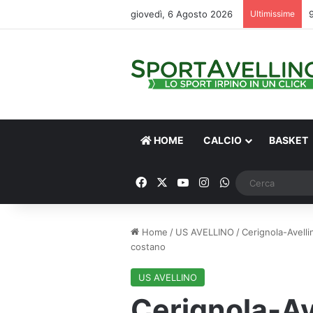
giovedì, 6 Agosto 2026
Ultimissime
HOME
CALCIO
BASKET
Facebook
X
You Tube
Instagram
WhatsApp
Home
/
US AVELLINO
/
Cerignola-Avelli
costano
US AVELLINO
Cerignola-Av