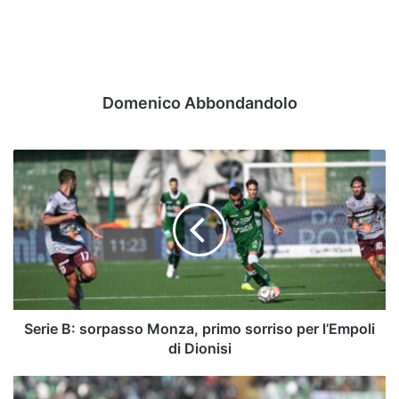
Domenico Abbondandolo
Serie
B:
sorpasso
Monza,
primo
sorriso
per
l’Empoli
di
Dionisi
Serie B: sorpasso Monza, primo sorriso per l’Empoli
di Dionisi
Serie