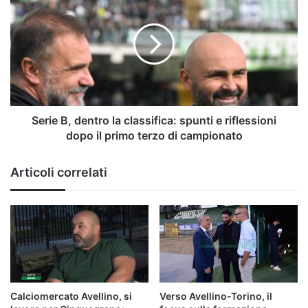
B,
dentro
la
classifica:
spunti
e
riflessioni
dopo
il
Serie B, dentro la classifica: spunti e riflessioni
primo
dopo il primo terzo di campionato
terzo
di
Articoli correlati
campionato
Calciomercato Avellino, si
Verso Avellino-Torino, il