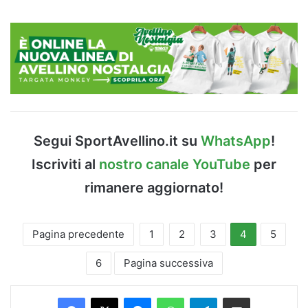
Segui SportAvellino.it su
WhatsApp
!
Iscriviti al
nostro canale YouTube
per
rimanere aggiornato!
Pagina precedente
1
2
3
4
5
6
Pagina successiva
Facebook
X
Messenger
WhatsApp
Telegram
Condividi via Email