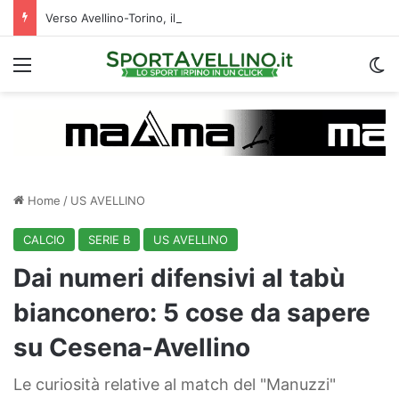
Verso Avellino-Torino, il focus sulla formazione granata
Menu
C
Home
/
US AVELLINO
CALCIO
SERIE B
US AVELLINO
Dai numeri difensivi al tabù
bianconero: 5 cose da sapere
su Cesena-Avellino
Le curiosità relative al match del "Manuzzi"