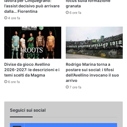
lavora per Cinquegrano:
focus sulla formazione
l’assist decisivo può arrivare
granata
dalla… Fiorentina
6 ore fa
4 ore fa
Divise da gioco Avellino
Rodrigo Marina torna a
2026-2027: le descrizioni e i
postare sui social: i tifosi
temi scelti da Magma
dell’Avellino invocano il suo
arrivo
6 ore fa
7 ore fa
Seguici sui social