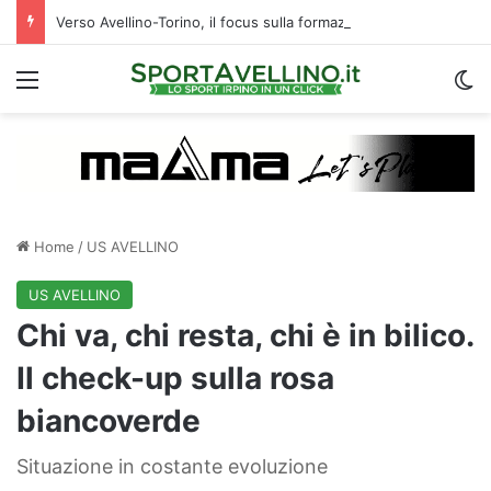
Verso Avellino-Torino, il focus sulla formazione granata
Menu
C
Home
/
US AVELLINO
US AVELLINO
Chi va, chi resta, chi è in bilico.
Il check-up sulla rosa
biancoverde
Situazione in costante evoluzione