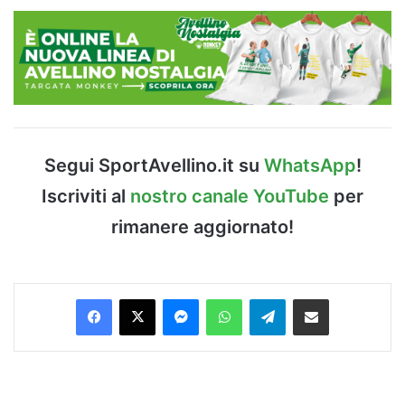
Segui SportAvellino.it su
WhatsApp
!
Iscriviti al
nostro canale YouTube
per
rimanere aggiornato!
Facebook
X
Messenger
WhatsApp
Telegram
Condividi via Email