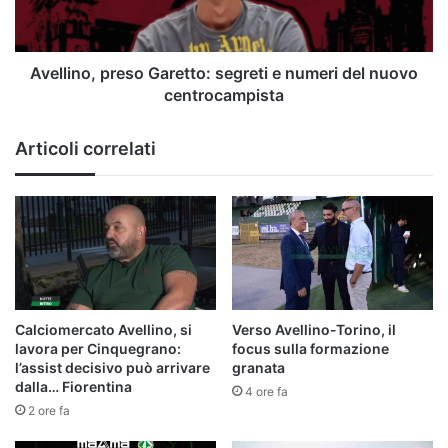
del
nuovo
centrocampista
Avellino, preso Garetto: segreti e numeri del nuovo
centrocampista
Articoli correlati
Calciomercato Avellino, si
Verso Avellino-Torino, il
lavora per Cinquegrano:
focus sulla formazione
l’assist decisivo può arrivare
granata
dalla… Fiorentina
4 ore fa
2 ore fa