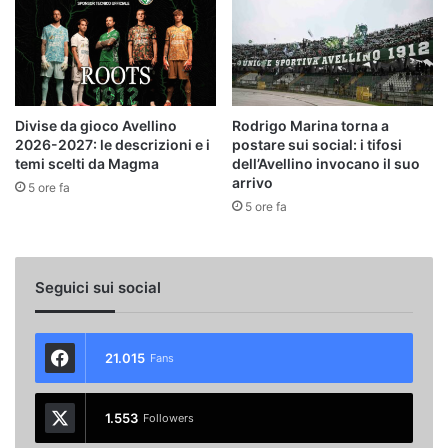
Divise da gioco Avellino
Rodrigo Marina torna a
2026-2027: le descrizioni e i
postare sui social: i tifosi
temi scelti da Magma
dell’Avellino invocano il suo
arrivo
5 ore fa
5 ore fa
Seguici sui social
21.015
Fans
1.553
Followers