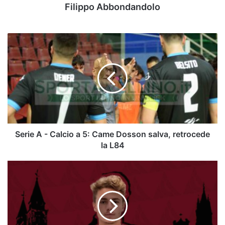
Filippo Abbondandolo
Serie
A
-
Calcio
a
5:
Came
Dosson
salva,
retrocede
Serie A - Calcio a 5: Came Dosson salva, retrocede
la
la L84
L84
Avellino,
preso
Garetto:
segreti
e
numeri