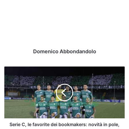
Domenico Abbondandolo
Serie
C,
le
favorite
dei
bookmakers:
novità
in
pole,
sale
Serie C, le favorite dei bookmakers: novità in pole,