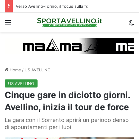
Verso Avellino-Torino, il focus sulla formazione granata
Menu
C
Home
/
US AVELLINO
US AVELLINO
Cinque gare in diciotto giorni.
Avellino, inizia il tour de force
La gara con il Sorrento aprirà un periodo denso
di appuntamenti per i lupi