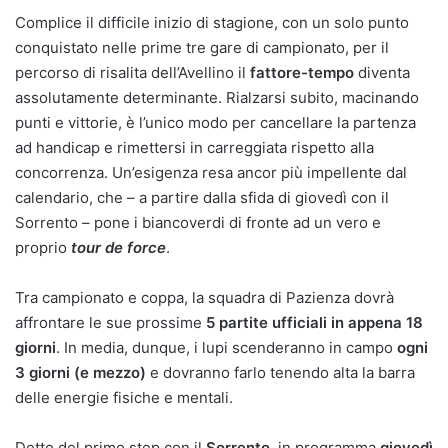
Complice il difficile inizio di stagione, con un solo punto
conquistato nelle prime tre gare di campionato, per il
percorso di risalita dell’Avellino il
fattore-tempo
diventa
assolutamente determinante. Rialzarsi subito, macinando
punti e vittorie, è l’unico modo per cancellare la partenza
ad handicap e rimettersi in carreggiata rispetto alla
concorrenza. Un’esigenza resa ancor più impellente dal
calendario, che – a partire dalla sfida di giovedì con il
Sorrento – pone i biancoverdi di fronte ad un vero e
proprio
tour de force
.
Tra campionato e coppa, la squadra di Pazienza dovrà
affrontare le sue prossime
5 partite ufficiali in appena 18
giorni
. In media, dunque, i lupi scenderanno in campo
ogni
3 giorni (e mezzo)
e dovranno farlo tenendo alta la barra
delle energie fisiche e mentali.
Detto del primo step con il
Sorrento
, in programma
giovedì