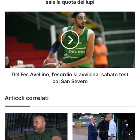
la
sale la quota dei lupi
quota
dei
Del
lupi
Fes
Avellino,
l'esordio
si
avvicina:
sabato
test
col
San
Del Fes Avellino, l'esordio si avvicina: sabato test
Severo
col San Severo
Articoli correlati