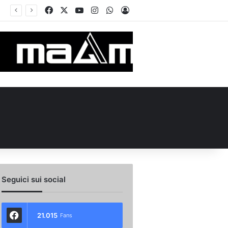
Facebook
X
You Tube
Instagram
WhatsApp
Accedi
Seguici sui social
21.015
Fans