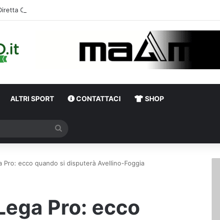
Diretta Calciomercato Avellino e Serie B, trattative e ufficialità
ALTRI SPORT
CONTATTACI
SHOP
Cerca
a Pro: ecco quando si disputerà Avellino-Foggia
 Lega Pro: ecco