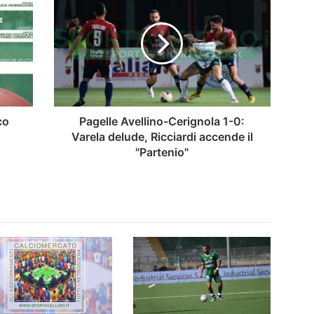
Avellino-
Cerignola
1-
0:
Varela
delude,
Ricciardi
accende
il
co
Pagelle Avellino-Cerignola 1-0:
"Partenio"
Varela delude, Ricciardi accende il
"Partenio"