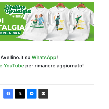
Avellino.it su
WhatsApp
!
le YouTube
per rimanere aggiornato!
Facebook
X
Messenger
Condividi via Email