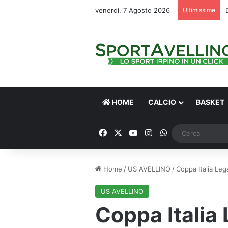
venerdì, 7 Agosto 2026
Ultimissime
HOME
CALCIO
BASKET
Facebook
X
You Tube
Instagram
WhatsApp
Home
/
US AVELLINO
/
Coppa Italia Leg
US AVELLINO
Coppa Italia