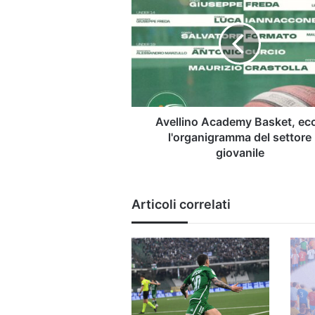
Academy
Basket,
ecco
l'organigramma
del
settore
giovanile
Avellino Academy Basket, ec
l'organigramma del settore
giovanile
Articoli correlati