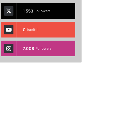
1.553
Followers
0
Iscritti
7.008
Followers