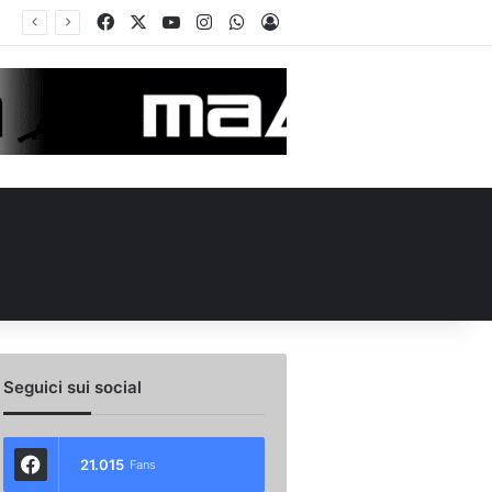
Facebook
X
You Tube
Instagram
WhatsApp
Accedi
Seguici sui social
21.015
Fans