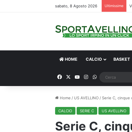
sabato, 8 Agosto 2026
Ultimissime
V
HOME
CALCIO
BASKET
Facebook
X
You Tube
Instagram
WhatsApp
Home
/
US AVELLINO
/
Serie C, cinque
CALCIO
SERIE C
US AVELLINO
Serie C, cin