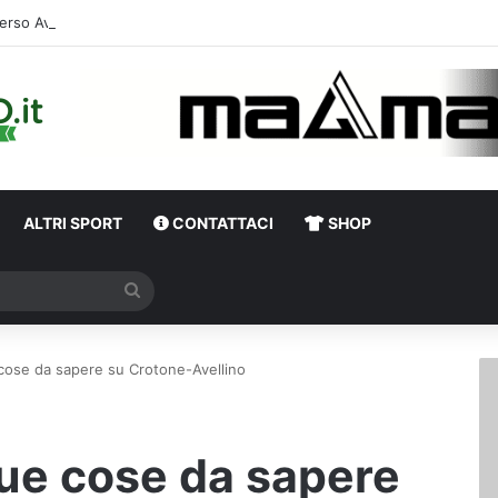
erso Avellino-Torino, il focus sulla formazione granata
ALTRI SPORT
CONTATTACI
SHOP
Cerca
 cose da sapere su Crotone-Avellino
que cose da sapere