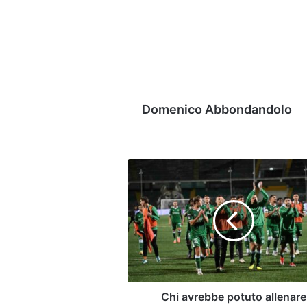
Domenico Abbondandolo
Chi
avrebbe
potuto
allenare
l'Avellino
se
fosse
arrivato
Valentini:
la
Chi avrebbe potuto allenare