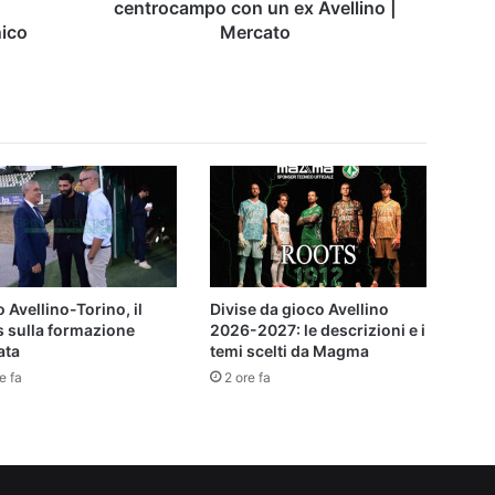
ex
centrocampo con un ex Avellino |
Avellino
nico
Mercato
|
Mercato
 Avellino-Torino, il
Divise da gioco Avellino
s sulla formazione
2026-2027: le descrizioni e i
ata
temi scelti da Magma
e fa
2 ore fa