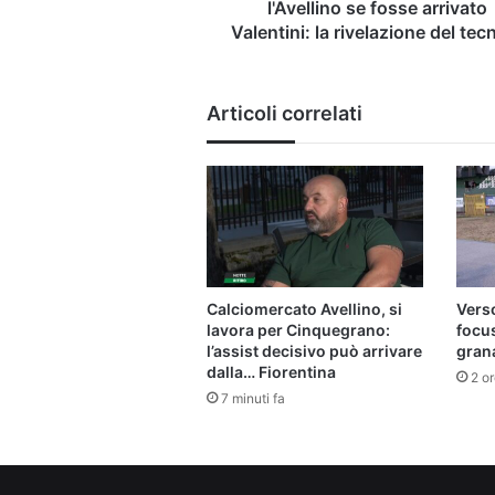
rivelazione
l'Avellino se fosse arrivato
del
Valentini: la rivelazione del tec
tecnico
Articoli correlati
Calciomercato Avellino, si
Verso
lavora per Cinquegrano:
focu
l’assist decisivo può arrivare
gran
dalla… Fiorentina
2 or
7 minuti fa