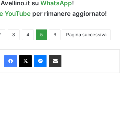
Avellino.it su
WhatsApp
!
le YouTube
per rimanere aggiornato!
2
3
4
5
6
Pagina successiva
Facebook
X
Messenger
Condividi via Email