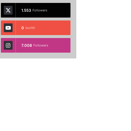
1.553
Followers
0
Iscritti
7.008
Followers