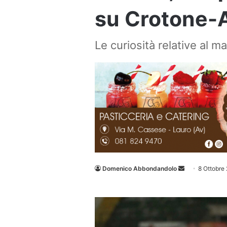
su Crotone-A
Le curiosità relative al m
Invia
Domenico Abbondandolo
8 Ottobre
un'email