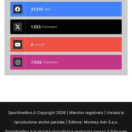
21.015
Fans
1.553
Followers
0
Iscritti
7.008
Followers
SportAvellino.it Copyright 2026 | Marchio registrato | Vietata la
riproduzione anche parziale | Editore:
Monkey Adv S.a.s.
SportAvellino.it è testata giornalistica registrata presso il Tribunale