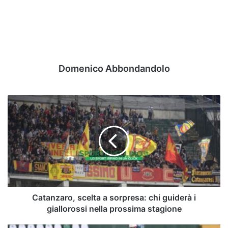
Domenico Abbondandolo
Catanzaro,
scelta
a
sorpresa:
chi
guiderà
i
giallorossi
nella
prossima
Catanzaro, scelta a sorpresa: chi guiderà i
stagione
giallorossi nella prossima stagione