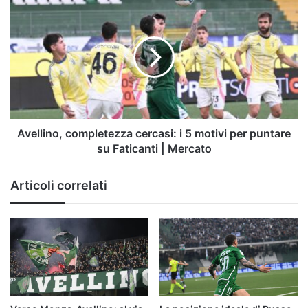
Avellino,
completezza
cercasi:
i
5
motivi
per
puntare
su
Faticanti
Avellino, completezza cercasi: i 5 motivi per puntare
|
su Faticanti | Mercato
Mercato
Articoli correlati