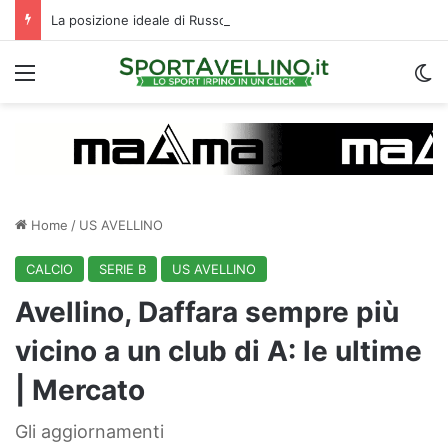
La posizione ideale di Russo, l’importanza di Biasci e il duello Fila‑Favilli: tre domande sull’attacco dell’Avellino
Menu
C
Home
/
US AVELLINO
CALCIO
SERIE B
US AVELLINO
Avellino, Daffara sempre più
vicino a un club di A: le ultime
| Mercato
Gli aggiornamenti