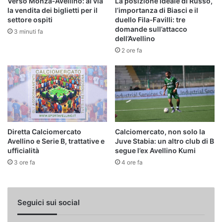
Verso Monza‑Avellino: al via
La posizione ideale di Russo,
la vendita dei biglietti per il
l’importanza di Biasci e il
settore ospiti
duello Fila‑Favilli: tre
domande sull’attacco
3 minuti fa
dell’Avellino
2 ore fa
Diretta Calciomercato
Calciomercato, non solo la
Avellino e Serie B, trattative e
Juve Stabia: un altro club di B
ufficialità
segue l’ex Avellino Kumi
3 ore fa
4 ore fa
Seguici sui social