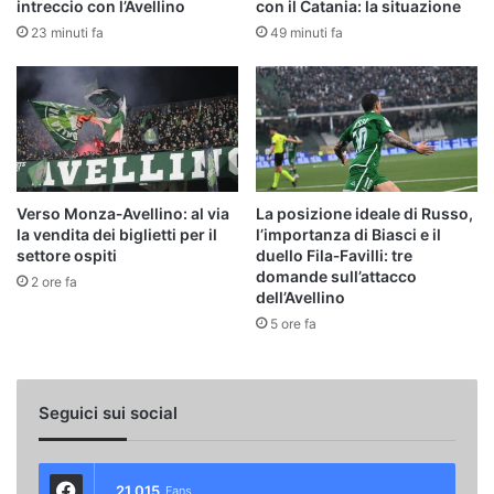
intreccio con l’Avellino
con il Catania: la situazione
23 minuti fa
49 minuti fa
Verso Monza‑Avellino: al via
La posizione ideale di Russo,
la vendita dei biglietti per il
l’importanza di Biasci e il
settore ospiti
duello Fila‑Favilli: tre
domande sull’attacco
2 ore fa
dell’Avellino
5 ore fa
Seguici sui social
21.015
Fans