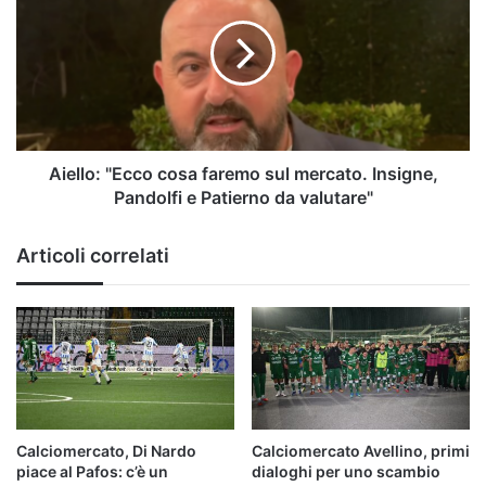
cosa
faremo
sul
mercato.
Insigne,
Pandolfi
e
Patierno
Aiello: "Ecco cosa faremo sul mercato. Insigne,
da
Pandolfi e Patierno da valutare"
valutare"
Articoli correlati
Calciomercato, Di Nardo
Calciomercato Avellino, primi
piace al Pafos: c’è un
dialoghi per uno scambio