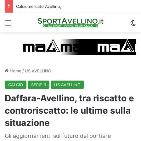
Calciomercato Avellino, primi dialoghi per uno scambio con il Catania: la situazione
Menu
C
Home
/
US AVELLINO
CALCIO
SERIE B
US AVELLINO
Daffara‑Avellino, tra riscatto e
controriscatto: le ultime sulla
situazione
Gli aggiornamenti sul futuro del portiere