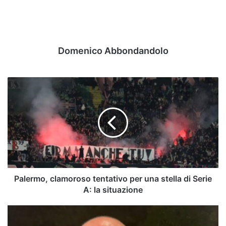
Domenico Abbondandolo
Palermo,
clamoroso
tentativo
per
una
stella
di
Serie
A:
la
Palermo, clamoroso tentativo per una stella di Serie
situazione
A: la situazione
Aiello:
"Ecco