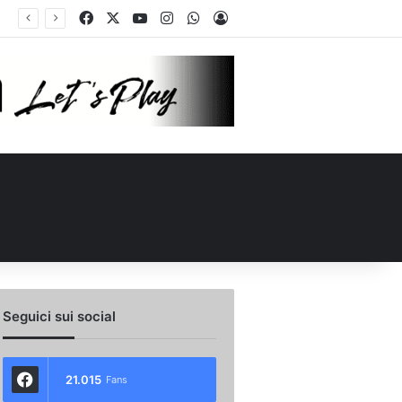
Facebook
X
You Tube
Instagram
WhatsApp
Accedi
o scambio con il Catania: la situazione
Seguici sui social
21.015
Fans