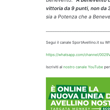
Benevento:
“
A Benevento d
vittoria da 9 punti, non da 
sia a Potenza che a Benev
_____________________________________
Segui il canale SportAvellino.it su 
https://whatsapp.com/channel/002
Iscriviti al
nostro canale YouTube
per