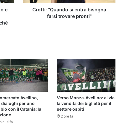
to e
Crotti: "Quando si entra bisogna
farsi trovare pronti"
rché
omercato Avellino,
Verso Monza‑Avellino: al via
 dialoghi per uno
la vendita dei biglietti per il
io con il Catania: la
settore ospiti
azione
2 ore fa
inuti fa