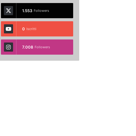
1.553
Followers
0
Iscritti
7.008
Followers