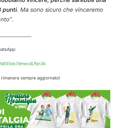
obbiamo vincere, perché sarebbe una
3 punti
. Ma sono sicuro che vinceremo
ento”
.
________________
WhatsApp:
9Va935dx7dmecdLftjn3k
 rimanere sempre aggiornato!