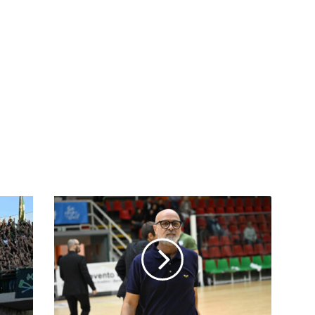
Crotti:
"Quando
si
entra
bisogna
farsi
trovare
pronti"