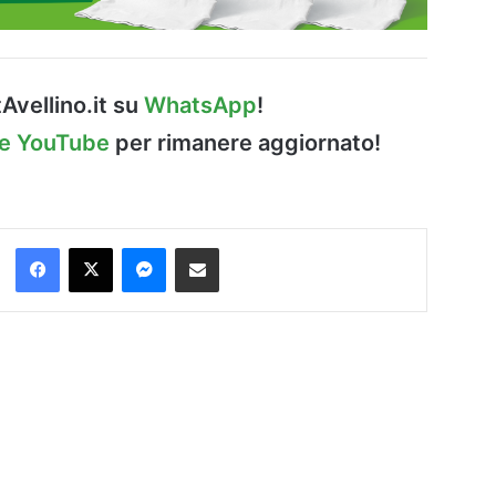
Avellino.it su
WhatsApp
!
le YouTube
per rimanere aggiornato!
Facebook
X
Messenger
Condividi via Email