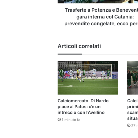
col
Catania:
Trasferte a Potenza e Beneven
prevendite
gara interna col Catania:
congelate,
prevendite congelate, ecco pe
ecco
perché
Articoli correlati
Calciomercato, Di Nardo
Calci
piace al Pafos: c’è un
primi
intreccio con l’Avellino
scamb
situ
1 minuto fa
27 m