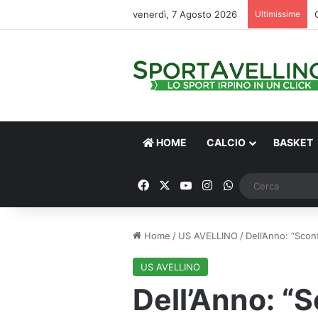
venerdì, 7 Agosto 2026
Ultimissime
HOME
CALCIO
BASKET
Facebook
X
You Tube
Instagram
WhatsApp
Home
/
US AVELLINO
/
Dell’Anno: “Sconf
US AVELLINO
Dell’Anno: “S