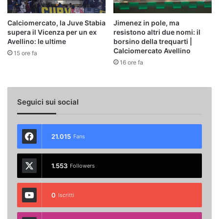
Calciomercato, la Juve Stabia
Jimenez in pole, ma
supera il Vicenza per un ex
resistono altri due nomi: il
Avellino: le ultime
borsino della trequarti |
Calciomercato Avellino
15 ore fa
16 ore fa
Seguici sui social
21.015
Fans
1.553
Followers
0
Iscritti