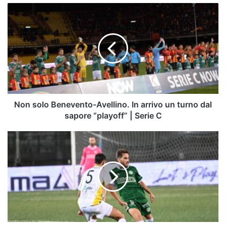
Non
solo
Benevento-
Avellino.
In
arrivo
un
turno
dal
sapore
Non solo Benevento-Avellino. In arrivo un turno dal
“playoff”
sapore “playoff” | Serie C
|
Serie
Avellino,
C
allenamenti
blindati
e
qualche
dubbio
per
Biancolino:
il