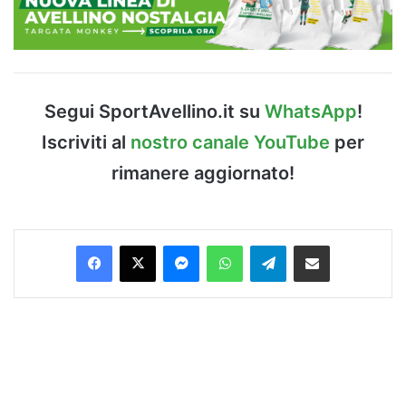
Segui SportAvellino.it su
WhatsApp
!
Iscriviti al
nostro canale YouTube
per
rimanere aggiornato!
Facebook
X
Messenger
WhatsApp
Telegram
Condividi via Email