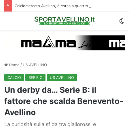
Calciomercato Avellino, è corsa a quattro per il prestito di Della Rocca: la situazione
Menu
C
Home
/
US AVELLINO
CALCIO
SERIE C
US AVELLINO
Un derby da… Serie B: il
fattore che scalda Benevento-
Avellino
La curiosità sulla sfida tra giallorossi e