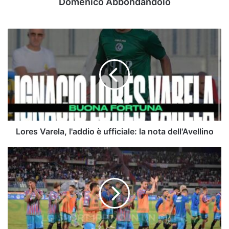
Domenico Abbondandolo
Lores
Varela,
l'addio
è
ufficiale:
la
nota
dell'Avellino
Lores Varela, l'addio è ufficiale: la nota dell'Avellino
Serie
C,
Catania
all'attacco:
doppio
colpo
per
Toscano