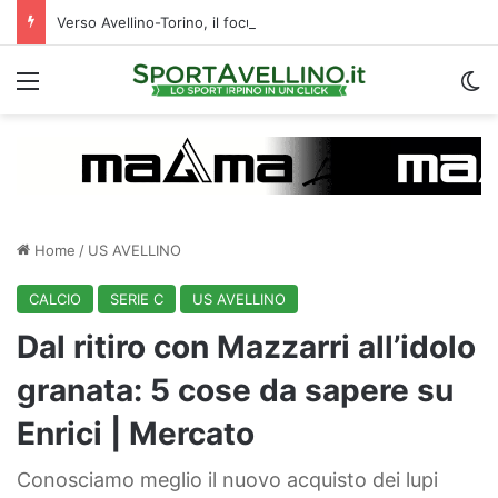
Verso Avellino-Torino, il focus sulla formazione granata
Menu
C
Home
/
US AVELLINO
CALCIO
SERIE C
US AVELLINO
Dal ritiro con Mazzarri all’idolo
granata: 5 cose da sapere su
Enrici | Mercato
Conosciamo meglio il nuovo acquisto dei lupi