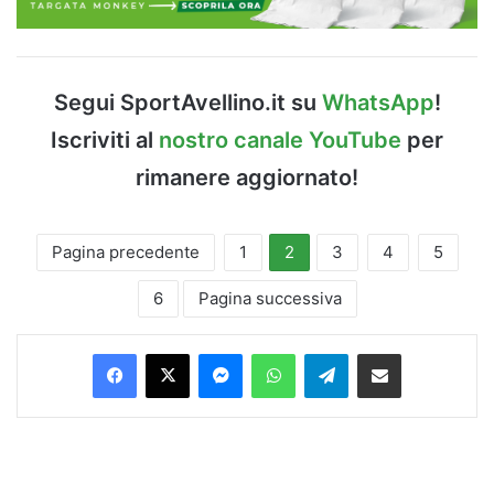
Segui SportAvellino.it su
WhatsApp
!
Iscriviti al
nostro canale YouTube
per
rimanere aggiornato!
Pagina precedente
1
2
3
4
5
6
Pagina successiva
Facebook
X
Messenger
WhatsApp
Telegram
Condividi via Email