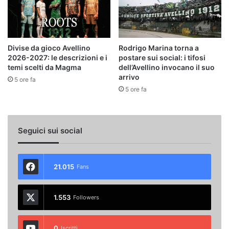
Divise da gioco Avellino
Rodrigo Marina torna a
2026-2027: le descrizioni e i
postare sui social: i tifosi
temi scelti da Magma
dell’Avellino invocano il suo
arrivo
5 ore fa
5 ore fa
Seguici sui social
21.015
Fans
1.553
Followers
0
Iscritti