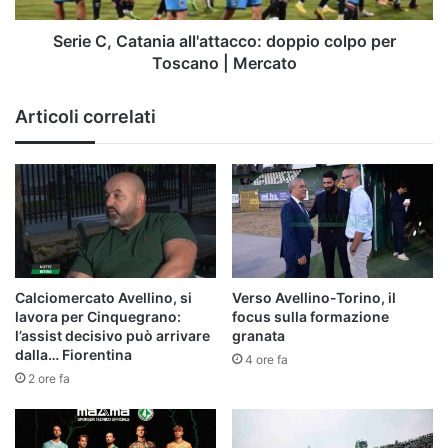
|
Mercato
Serie C, Catania all'attacco: doppio colpo per
Toscano | Mercato
Articoli correlati
Calciomercato Avellino, si
Verso Avellino-Torino, il
lavora per Cinquegrano:
focus sulla formazione
l’assist decisivo può arrivare
granata
dalla… Fiorentina
4 ore fa
2 ore fa