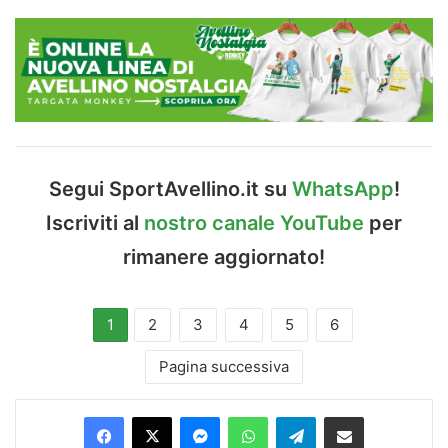
Segui SportAvellino.it su
WhatsApp
!
Iscriviti al
nostro canale YouTube
per
rimanere aggiornato!
1
2
3
4
5
6
Pagina successiva
Facebook
X
Messenger
WhatsApp
Telegram
Condividi via Email