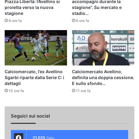
Piazza Libertà: l’Avellino si
accompagni durante la
proietta verso la nuova
stagione”. Su mercato e
stagione
stadio…
6 ore fa
6 ore fa
Calciomercato, l’ex Avellino
Calciomercato Avellino,
Sgarbi riparte dalla Serie C: i
definita una doppia cessione.
dettagli
E sullo sfondo…
10 ore fa
11 ore fa
Seguici sui social
21.015
Fans