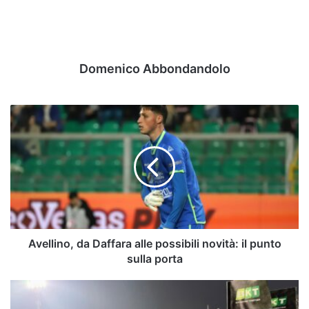
Domenico Abbondandolo
Avellino,
da
Daffara
alle
possibili
novità:
il
punto
sulla
porta
Avellino, da Daffara alle possibili novità: il punto
sulla porta
Serie
B,