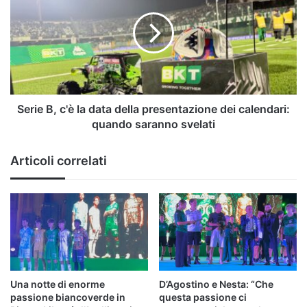
c'è
la
data
della
presentazione
dei
calendari:
quando
Serie B, c'è la data della presentazione dei calendari:
saranno
quando saranno svelati
svelati
Articoli correlati
Una notte di enorme
D’Agostino e Nesta: “Che
passione biancoverde in
questa passione ci