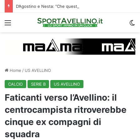
D’Agostino e Nesta: “Che questa passione ci accompagni durante la stagione”. Su mercato e stadio…
Menu
C
Home
/
US AVELLINO
CALCIO
SERIE B
US AVELLINO
Faticanti verso l’Avellino: il
centrocampista ritroverebbe
cinque ex compagni di
squadra