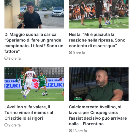
Di Maggio suona la carica:
Nesta: “Mi è piaciuta la
“Speriamo di fare un grande
reazione nella ripresa. Sono
campionato. I tifosi? Sono un
contento di essere qua”
fattore”
9 ore fa
9 ore fa
L’Avellino si fa valere, il
Calciomercato Avellino, si
Torino vince il memorial
lavora per Cinquegrano:
Criscitiello ai rigori
l’assist decisivo può arrivare
dalla… Fiorentina
9 ore fa
18 ore fa