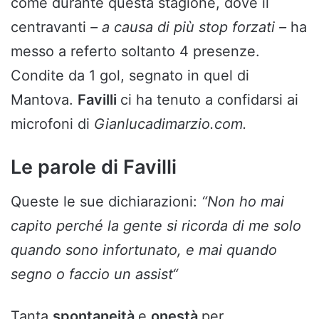
come durante questa stagione, dove il
centravanti
– a causa di più stop forzati –
ha
messo a referto soltanto 4 presenze.
Condite da 1 gol, segnato in quel di
Mantova.
Favilli
ci ha tenuto a confidarsi ai
microfoni di
Gianlucadimarzio.com.
Le parole di Favilli
Queste le sue dichiarazioni:
“
Non ho mai
capito perché la gente si ricorda di me solo
quando sono infortunato, e mai quando
segno o faccio un assist
“
Tanta
spontaneità
e
onestà
per