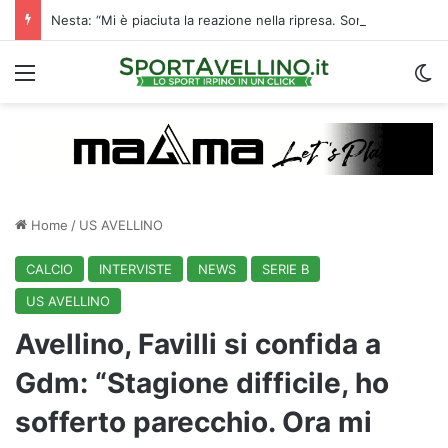
Nesta: “Mi è piaciuta la reazione nella ripresa. Sono contento di essere qua”
Menu
C
Home
/
US AVELLINO
CALCIO
INTERVISTE
NEWS
SERIE B
US AVELLINO
Avellino, Favilli si confida a
Gdm: “Stagione difficile, ho
sofferto parecchio. Ora mi