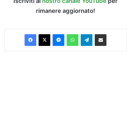
Iscriviti al
nostro canale YouTube
per
rimanere aggiornato!
Facebook
X
Messenger
WhatsApp
Telegram
Condividi via Email