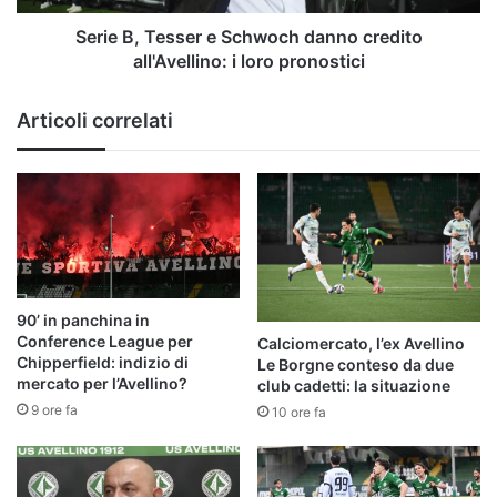
i
loro
Serie B, Tesser e Schwoch danno credito
pronostici
all'Avellino: i loro pronostici
Articoli correlati
90’ in panchina in
Conference League per
Calciomercato, l’ex Avellino
Chipperfield: indizio di
Le Borgne conteso da due
mercato per l’Avellino?
club cadetti: la situazione
9 ore fa
10 ore fa