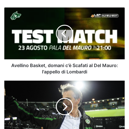
Avellino
Basket,
domani
c'è
Scafati
al
Del
Mauro:
l'appello
di
Avellino Basket, domani c'è Scafati al Del Mauro:
Lombardi
l'appello di Lombardi
Serie
B,
Tesser
e
Schwoch
danno
credito
all'Avellino: