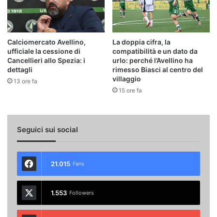
Calciomercato Avellino,
La doppia cifra, la
ufficiale la cessione di
compatibilità e un dato da
Cancellieri allo Spezia: i
urlo: perché l’Avellino ha
dettagli
rimesso Biasci al centro del
villaggio
13 ore fa
15 ore fa
Seguici sui social
21.015
Fans
1.553
Followers