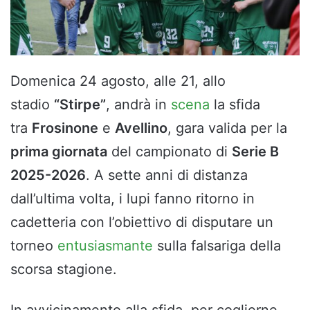
Domenica 24 agosto, alle 21, allo
stadio
“Stirpe”
, andrà in
scena
la sfida
tra
Frosinone
e
Avellino
, gara valida per la
prima giornata
del campionato di
Serie B
2025-2026
. A sette anni di distanza
dall’ultima volta, i lupi fanno ritorno in
cadetteria con l’obiettivo di disputare un
torneo
entusiasmante
sulla falsariga della
scorsa stagione.
In avvicinamento alla sfida, per coglierne