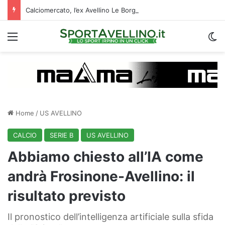
Calciomercato, l’ex Avellino Le Borgne conteso da due club cadetti: la situazione
Menu
C
Home
/
US AVELLINO
CALCIO
SERIE B
US AVELLINO
Abbiamo chiesto all’IA come
andrà Frosinone-Avellino: il
risultato previsto
Il pronostico dell’intelligenza artificiale sulla sfida