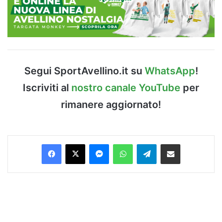
Segui SportAvellino.it su
WhatsApp
!
Iscriviti al
nostro canale YouTube
per
rimanere aggiornato!
Facebook
X
Messenger
WhatsApp
Telegram
Condividi via Email