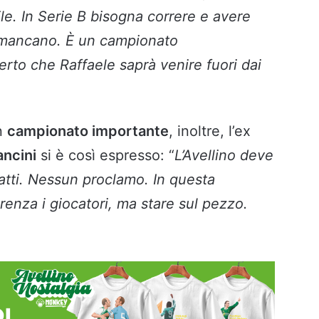
le. In Serie B bisogna correre e avere
n mancano. È un campionato
rto che Raffaele saprà venire fuori dai
n
campionato importante
, inoltre, l’ex
ncini
si è così espresso: “
L’Avellino deve
fatti. Nessun proclamo. In questa
renza i giocatori, ma stare sul pezzo.