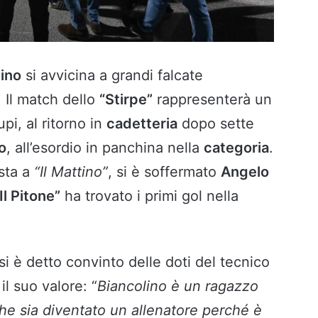
lino
si avvicina a grandi falcate
. Il match dello
“Stirpe”
rappresenterà un
pi, al ritorno in
cadetteria
dopo sette
o
, all’esordio in panchina nella
categoria
.
ista a
“Il Mattino”
, si è soffermato
Angelo
Il Pitone”
ha trovato i primi gol nella
si è detto convinto delle doti del tecnico
l suo valore: “
Biancolino è un ragazzo
he sia diventato un allenatore perché è