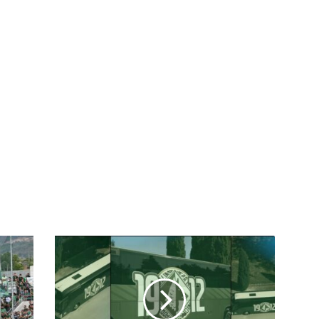
Avellino,
promessa
mantenuta:
ecco
il
pullman