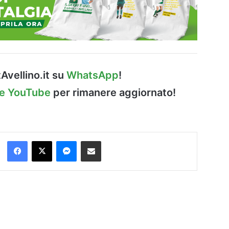
Avellino.it su
WhatsApp
!
le YouTube
per rimanere aggiornato!
Facebook
X
Messenger
Condividi via Email