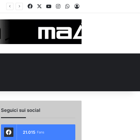
Facebook
X
You Tube
Instagram
WhatsApp
Accedi
ellieri allo Spezia: i dettagli
Seguici sui social
21.015
Fans