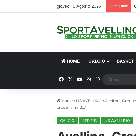
giovedì, 6 Agosto 2026
Ultimissime
HOME
CALCIO
BASKET
Facebook
X
You Tube
Instagram
WhatsApp
Home
/
US AVELLINO
/
Avellino, Greguc
proclami, in B…”
CALCIO
SERIE B
US AVELLINO