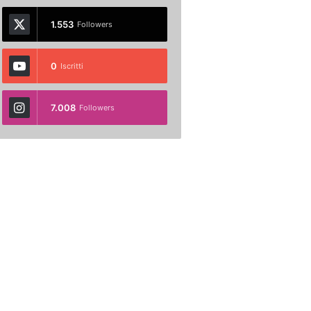
1.553
Followers
0
Iscritti
7.008
Followers