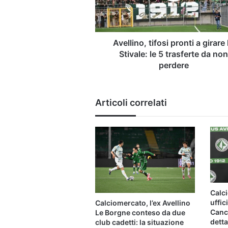
Stivale:
le
5
trasferte
Avellino, tifosi pronti a girare 
da
Stivale: le 5 trasferte da no
non
perdere
perdere
Articoli correlati
Calci
uffic
Calciomercato, l’ex Avellino
Cance
Le Borgne conteso da due
detta
club cadetti: la situazione