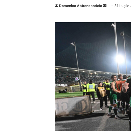
Invia
Domenico Abbondandolo
31 Luglio
un'email