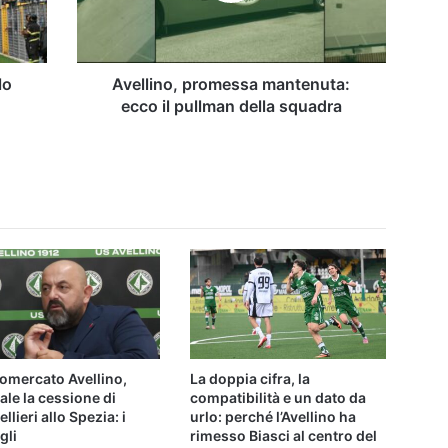
della
squadra
lo
Avellino, promessa mantenuta:
n
ecco il pullman della squadra
omercato Avellino,
La doppia cifra, la
iale la cessione di
compatibilità e un dato da
llieri allo Spezia: i
urlo: perché l’Avellino ha
gli
rimesso Biasci al centro del