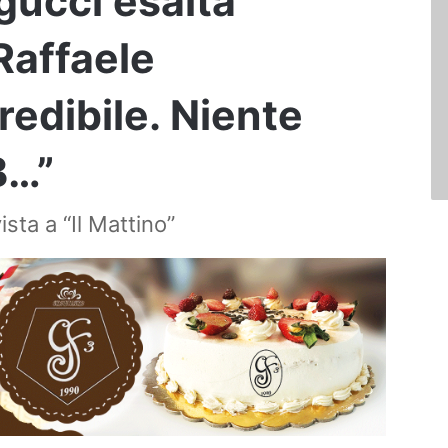
gucci esalta
Raffaele
redibile. Niente
B…”
ista a “Il Mattino”