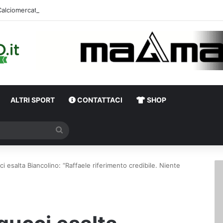
Calciomercato Avellino, ufficiale la cessione di Canc
ALTRI SPORT
CONTATTACI
SHOP
Cerca
ci esalta Biancolino: “Raffaele riferimento credibile. Niente