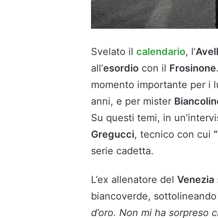
Svelato il
calendario
, l’
Avel
all’
esordio
con il
Frosinone
momento importante per i lu
anni, e per mister
Biancolin
Su questi temi, in un’interv
Gregucci
, tecnico con cui
“
serie cadetta.
L’ex allenatore del
Venezia
biancoverde, sottolineando i
d’oro. Non mi ha sorpreso c