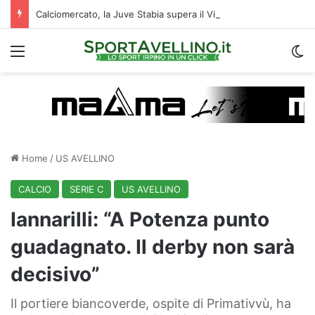
Calciomercato, la Juve Stabia supera il Vicenza per un ex Avellino: le ultime
Menu
C
Home
/
US AVELLINO
CALCIO
SERIE C
US AVELLINO
Iannarilli: “A Potenza punto
guadagnato. Il derby non sarà
decisivo”
Il portiere biancoverde, ospite di Primativvù, ha