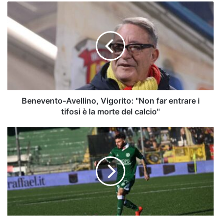
Benevento-
Avellino,
Vigorito:
"Non
far
entrare
i
tifosi
è
la
Benevento-Avellino, Vigorito: "Non far entrare i
morte
tifosi è la morte del calcio"
del
calcio"
L'Avellino
si
blinda:
il
programma
degli
allenamenti
verso
Benevento