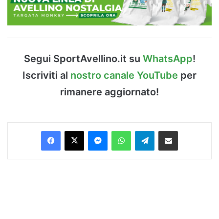
Segui SportAvellino.it su
WhatsApp
!
Iscriviti al
nostro canale YouTube
per
rimanere aggiornato!
Facebook
X
Messenger
WhatsApp
Telegram
Condividi via Email