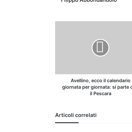
Avellino,
ecco
il
calendario
giornata
per
giornata:
si
parte
con
Avellino, ecco il calendario
il
giornata per giornata: si parte
Pescara
il Pescara
Articoli correlati