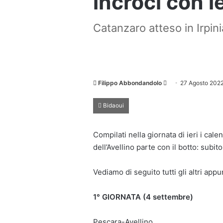
incroci con l
Catanzaro atteso in Irpini
Invia
Filippo Abbondandolo
27 Agosto 202
un'email
Bidaoui
Compilati nella giornata di ieri i cal
dell’Avellino parte con il botto: subit
Vediamo di seguito tutti gli altri ap
1° GIORNATA (4 settembre)
Pescara-Avellino