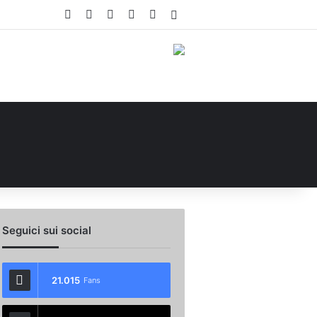
Facebook
X
You Tube
Instagram
WhatsApp
Accedi
Seguici sui social
21.015
Fans