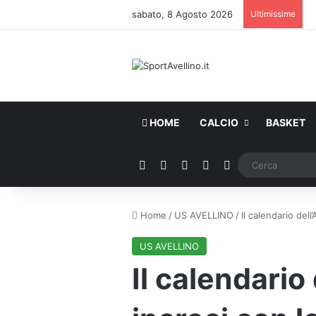
sabato, 8 Agosto 2026
Ultimissime
HOME
CALCIO
BASKET
Facebook
X
You Tube
Instagram
WhatsApp
Home
/
US AVELLINO
/
Il calendario dell’
US AVELLINO
Il calendario 