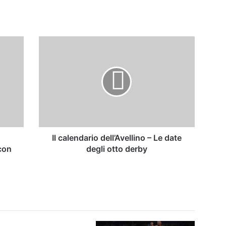
Il
calendario
dell’Avellino
–
Le
date
degli
otto
derby
Il calendario dell’Avellino – Le date
 con
degli otto derby