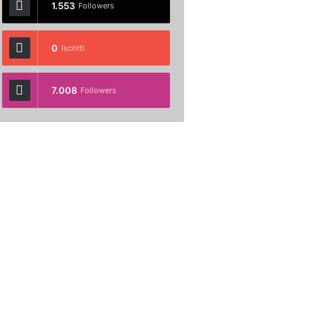
1.553
Followers
0
Iscritti
7.008
Followers