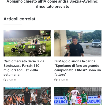
previsto
Abbiamo chiesto all’IA come andrà Spezia-Avellino:
il risultato previsto
Articoli correlati
Calciomercato Serie B, da
Di Maggio suona la carica:
Strefezza a Ferrah: i 10
“Speriamo di fare un grande
migliori acquisti della
campionato. I tifosi? Sono un
settimana
fattore”
2 ore fa
11 ore fa