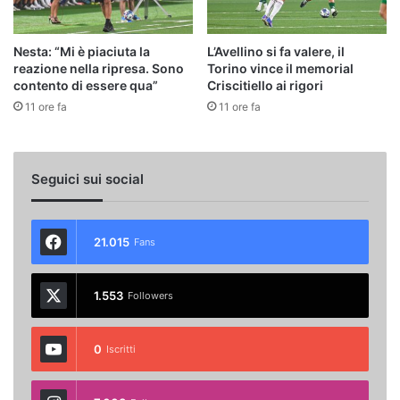
Nesta: “Mi è piaciuta la
L’Avellino si fa valere, il
reazione nella ripresa. Sono
Torino vince il memorial
contento di essere qua”
Criscitiello ai rigori
11 ore fa
11 ore fa
Seguici sui social
21.015
Fans
1.553
Followers
0
Iscritti