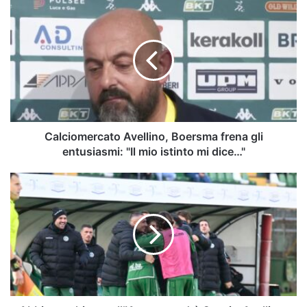
Calciomercato
Avellino,
Boersma
frena
gli
entusiasmi:
"Il
mio
istinto
mi
Calciomercato Avellino, Boersma frena gli
dice…"
entusiasmi: "Il mio istinto mi dice…"
Abbiamo
chiesto
all’IA
come
andrà
Spezia-
Avellino:
il
risultato