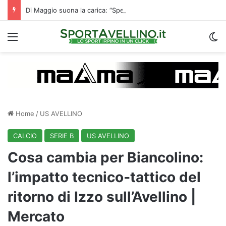
Di Maggio suona la carica: “Speriamo di fare un grande campionato. I tifosi? Sono un fattore”
Menu
C
Home
/
US AVELLINO
CALCIO
SERIE B
US AVELLINO
Cosa cambia per Biancolino:
l’impatto tecnico‑tattico del
ritorno di Izzo sull’Avellino |
Mercato