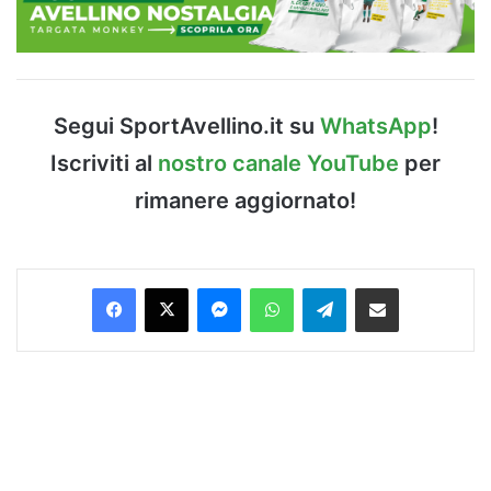
Segui SportAvellino.it su
WhatsApp
!
Iscriviti al
nostro canale YouTube
per
rimanere aggiornato!
Facebook
X
Messenger
WhatsApp
Telegram
Condividi via Email