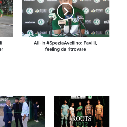
#SpeziaAvellino:
Favilli,
feeling
da
ritrovare
di
All-In #SpeziaAvellino: Favilli,
er
feeling da ritrovare