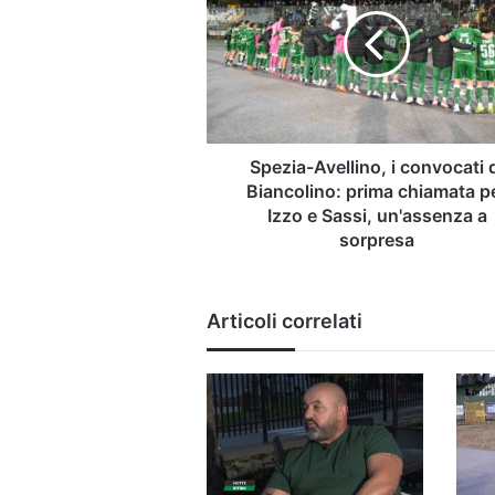
i
convocati
di
Biancolino:
prima
chiamata
per
Izzo
Spezia-Avellino, i convocati 
e
Biancolino: prima chiamata p
Sassi,
Izzo e Sassi, un'assenza a
un'assenza
sorpresa
a
sorpresa
Articoli correlati