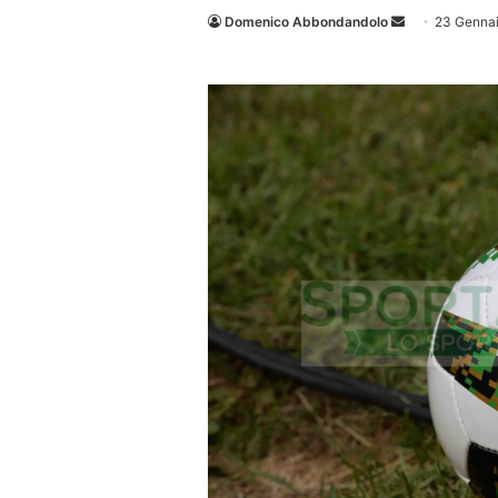
Invia
Domenico Abbondandolo
23 Genna
un'email