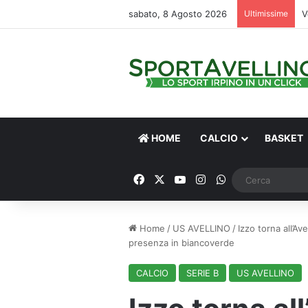
sabato, 8 Agosto 2026
Ultimissime
V
HOME
CALCIO
BASKET
Facebook
X
You Tube
Instagram
WhatsApp
Home
/
US AVELLINO
/
Izzo torna all’Av
presenza in biancoverde
CALCIO
SERIE B
US AVELLINO