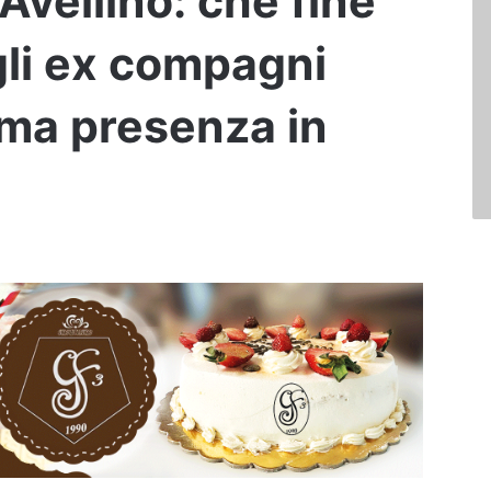
’Avellino: che fine
gli ex compagni
ima presenza in