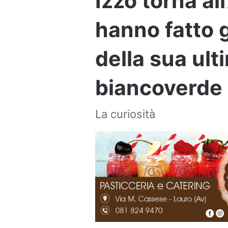
Izzo torna all
hanno fatto 
della sua ult
biancoverde
La curiosità