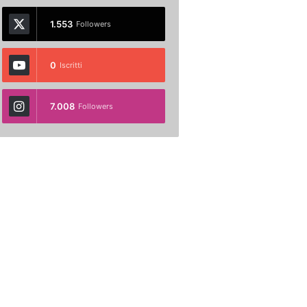
1.553
Followers
0
Iscritti
7.008
Followers