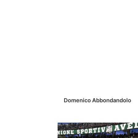
Domenico Abbondandolo
Spezia-
Avellino,