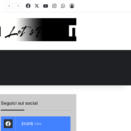
Facebook
X
You Tube
Instagram
WhatsApp
Accedi
Seguici sui social
21.015
Fans