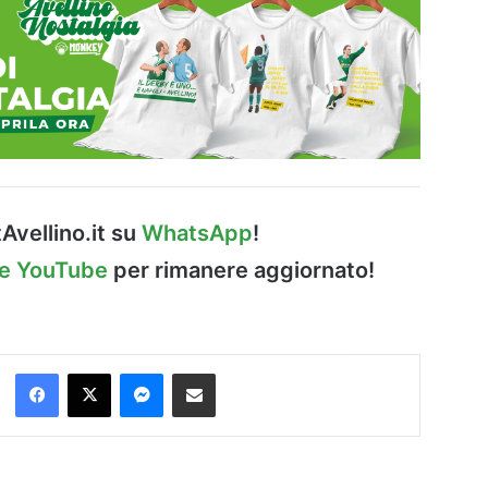
Avellino.it su
WhatsApp
!
le YouTube
per rimanere aggiornato!
Facebook
X
Messenger
Condividi via Email