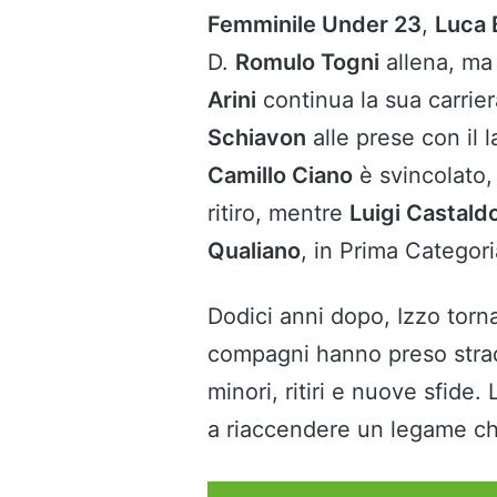
Femminile Under 23
,
Luca 
D.
Romulo Togni
allena, ma
Arini
continua la sua carrier
Schiavon
alle prese con il l
Camillo Ciano
è svincolato
ritiro, mentre
Luigi Castald
Qualiano
, in Prima Categor
Dodici anni dopo, Izzo torna
compagni hanno preso strad
minori, ritiri e nuove sfide.
a riaccendere un legame che 