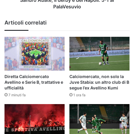
Sandro Abate, il derby è del Napoli: 5-1 al
PalaVesuvio
PalaVesuvio
Articoli correlati
Diretta Calciomercato
Calciomercato, non solo la
Avellino e Serie B, trattative e
Juve Stabia: un altro club di B
ufficialità
segue l’ex Avellino Kumi
7 minuti fa
1 ora fa