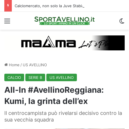
Calciomercato, non solo la Juve Stabia: un altro club di B segue l’ex Avellino Kumi
Menu
C
Home
/
US AVELLINO
CALCIO
SERIE B
US AVELLINO
All-In #AvellinoReggiana:
Kumi, la grinta dell’ex
Il centrocampista può rivelarsi decisivo contro la
sua vecchia squadra