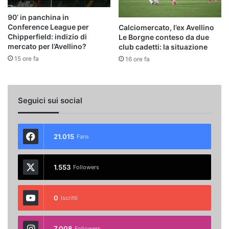
90’ in panchina in
Conference League per
Calciomercato, l’ex Avellino
Chipperfield: indizio di
Le Borgne conteso da due
mercato per l’Avellino?
club cadetti: la situazione
15 ore fa
16 ore fa
Seguici sui social
21.015
Fans
1.553
Followers
0
Iscritti
7.008
Followers