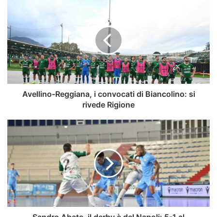
Avellino-
Reggiana,
i
convocati
di
Biancolino:
si
rivede
Rigione
Avellino-Reggiana, i convocati di Biancolino: si
rivede Rigione
Sandro
Abate,
il
derby
è
del
Napoli:
5-
1
al