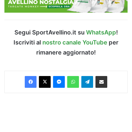
Segui SportAvellino.it su
WhatsApp
!
Iscriviti al
nostro canale YouTube
per
rimanere aggiornato!
Facebook
X
Messenger
WhatsApp
Telegram
Condividi via Email