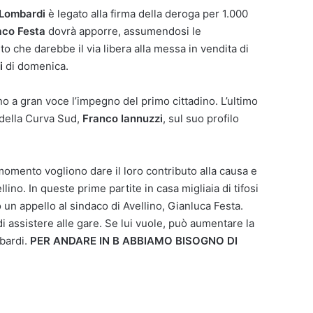
-Lombardi
è legato alla firma della deroga per 1.000
aco Festa
dovrà apporre, assumendosi le
o che darebbe il via libera alla messa in vendita di
i
di domenica.
no a gran voce l’impegno del primo cittadino. L’ultimo
 della Curva Sud,
Franco Iannuzzi
, sul suo profilo
momento vogliono dare il loro contributo alla causa e
lino. In queste prime partite in casa migliaia di tifosi
o un appello al sindaco di Avellino, Gianluca Festa.
di assistere alle gare. Se lui vuole, può aumentare la
bardi.
PER ANDARE IN B ABBIAMO BISOGNO DI