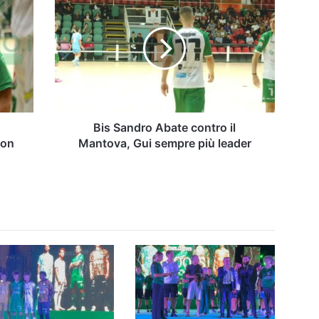
Sandro
Abate
contro
il
Mantova,
Gui
sempre
più
leader
a
Bis Sandro Abate contro il
non
Mantova, Gui sempre più leader