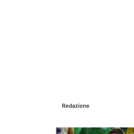
Redazione
Scandone,