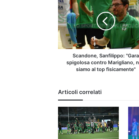
Sanfilippo:
"Gara
spigolosa
contro
Marigliano,
non
siamo
al
top
Scandone, Sanfilippo: "Gar
fisicamente"
spigolosa contro Marigliano, 
siamo al top fisicamente"
Articoli correlati