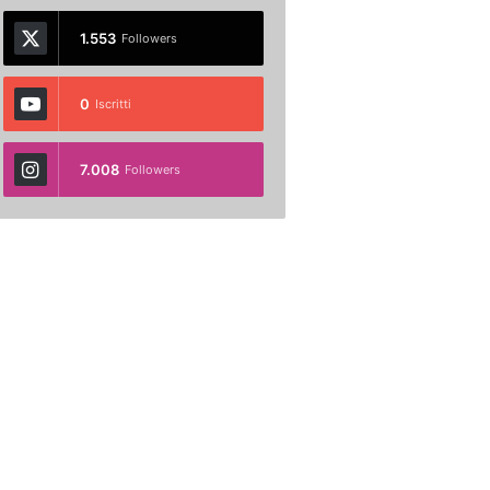
1.553
Followers
0
Iscritti
7.008
Followers