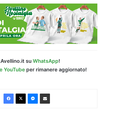
Avellino.it su
WhatsApp
!
le YouTube
per rimanere aggiornato!
Facebook
X
Messenger
Condividi via Email