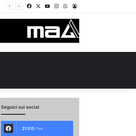
Facebook
X
You Tube
Instagram
WhatsApp
Accedi
de in Piazza Libertà: l’Avellino si proietta verso la nuova stagione
Seguici sui social
21.015
Fans