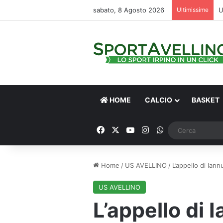
sabato, 8 Agosto 2026
Ultimissime
HOME
CALCIO
BASKET
Facebook
X
You Tube
Instagram
WhatsApp
Home
/
US AVELLINO
/
L’appello di Ian
US AVELLINO
L’appello di 