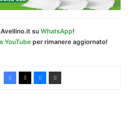
Avellino.it su
WhatsApp
!
le YouTube
per rimanere aggiornato!
Facebook
X
Messenger
Condividi via Email