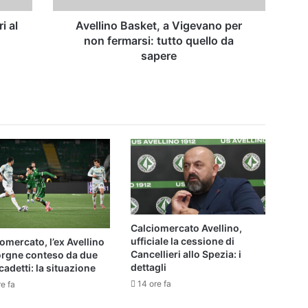
quello
da
i al
Avellino Basket, a Vigevano per
sapere
non fermarsi: tutto quello da
sapere
Calciomercato Avellino,
ufficiale la cessione di
omercato, l’ex Avellino
Cancellieri allo Spezia: i
orgne conteso da due
dettagli
cadetti: la situazione
14 ore fa
re fa