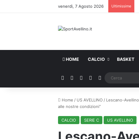
venerdì, 7 Agosto 2026
Ultimissime
HOME
CALCIO
BASKET
Facebook
X
You Tube
Instagram
WhatsApp
Home
/
US AVELLINO
/
Lescano-Avellino,
alle nostre condizioni”
CALCIO
SERIE C
US AVELLINO
Lescano-Avel