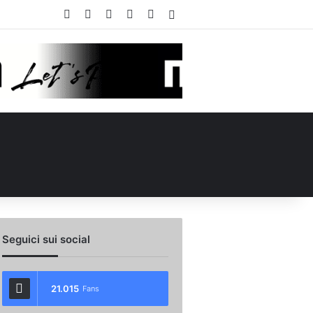
Facebook
X
You Tube
Instagram
WhatsApp
Accedi
Seguici sui social
21.015
Fans