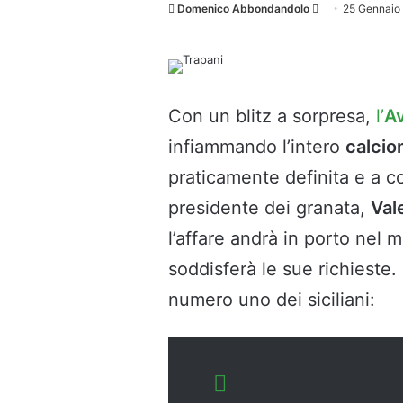
Invia
Domenico Abbondandolo
25 Gennaio
un'email
Con un blitz a sorpresa,
l’
Av
infiammando l’intero
calcio
praticamente definita e a c
presidente dei granata,
Val
l’affare andrà in porto nel
soddisferà le sue richieste.
numero uno dei siciliani: