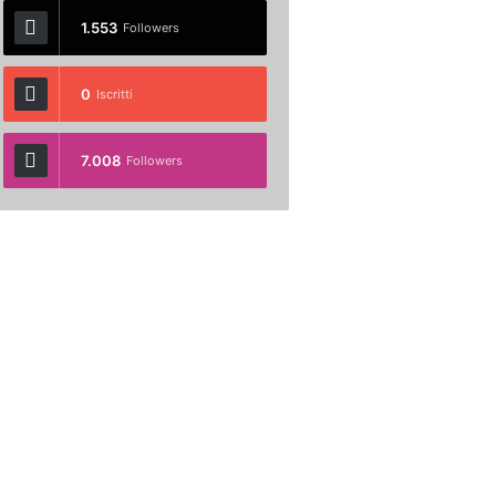
1.553
Followers
0
Iscritti
7.008
Followers