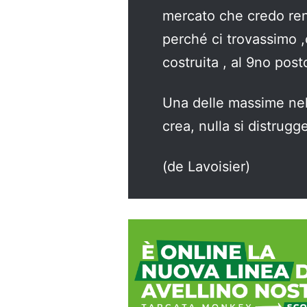
mercato che credo rend
perché ci trovassimo ,
costruita , al 9no post
Una delle massime nell
crea, nulla si distrugg
(de Lavoisier)