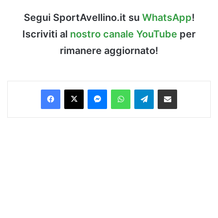
Segui SportAvellino.it su
WhatsApp
!
Iscriviti al
nostro canale YouTube
per
rimanere aggiornato!
Facebook
X
Messenger
WhatsApp
Telegram
Condividi via Email