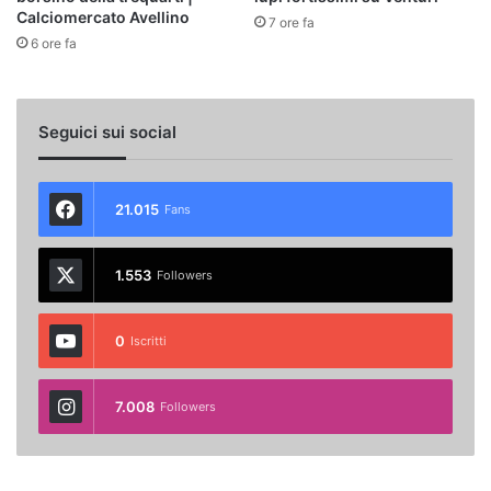
Calciomercato Avellino
7 ore fa
6 ore fa
Seguici sui social
21.015
Fans
1.553
Followers
0
Iscritti
7.008
Followers