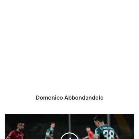
Domenico Abbondandolo
Casertana-
Avellino,
i
convocati