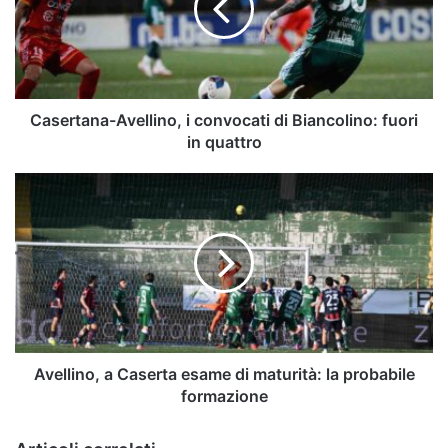
di
Biancolino:
fuori
in
quattro
Casertana-Avellino, i convocati di Biancolino: fuori
in quattro
Avellino,
a
Caserta
esame
di
maturità:
la
probabile
formazione
Avellino, a Caserta esame di maturità: la probabile
formazione