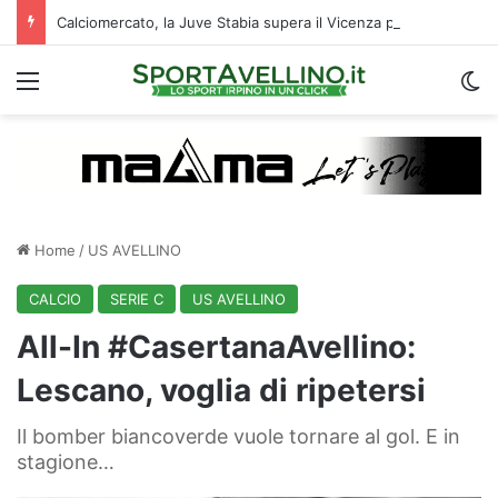
Calciomercato, la Juve Stabia supera il Vicenza per un ex Avellino: le ultime
Menu
C
Home
/
US AVELLINO
CALCIO
SERIE C
US AVELLINO
All-In #CasertanaAvellino:
Lescano, voglia di ripetersi
Il bomber biancoverde vuole tornare al gol. E in
stagione…