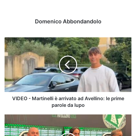
Domenico Abbondandolo
VIDEO
-
Martinelli
è
arrivato
ad
Avellino:
le
prime
parole
VIDEO - Martinelli è arrivato ad Avellino: le prime
da
parole da lupo
lupo
Calciomercato
Avellino,
suggestione