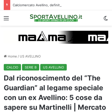
Calciomercato Avellino, definita una doppia cessione. E sullo sfondo…
Menu
C
Home
/
US AVELLINO
CALCIO
SERIE B
US AVELLINO
Dal riconoscimento del “The
Guardian” al legame speciale
con un ex Avellino: 5 cose da
sapere su Martinelli | Mercato