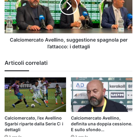
spagnola
per
l’attacco:
i
dettagli
Calciomercato Avellino, suggestione spagnola per
l’attacco: i dettagli
Articoli correlati
Calciomercato, l’ex Avellino
Calciomercato Avellino,
Sgarbi riparte dalla Serie C: i
definita una doppia cessione.
dettagli
E sullo sfondo…
3 ore fa
3 ore fa