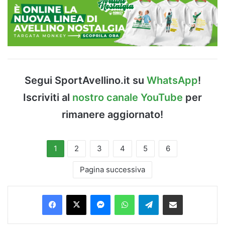
Segui SportAvellino.it su
WhatsApp
!
Iscriviti al
nostro canale YouTube
per
rimanere aggiornato!
1
2
3
4
5
6
Pagina successiva
Facebook
X
Messenger
WhatsApp
Telegram
Condividi via Email