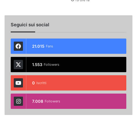
Seguici sui social
21.015
Fans
1.553
Followers
0
Iscritti
7.008
Followers