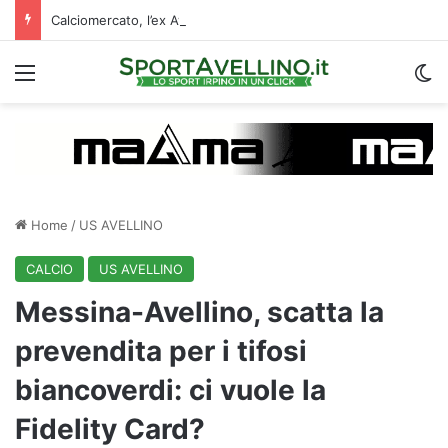
Calciomercato, l’ex Avellino Le Borgne conteso da due club cadetti: la situazione
Menu
C
Home
/
US AVELLINO
CALCIO
US AVELLINO
Messina-Avellino, scatta la
prevendita per i tifosi
biancoverdi: ci vuole la
Fidelity Card?