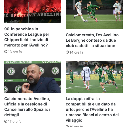
90’ in panchina in
Conference League per
Calciomercato, l’ex Avellino
Chipperfield: indizio di
Le Borgne conteso da due
mercato per l’Avellino?
club cadetti: la situazione
13 ore fa
14 ore fa
Calciomercato Avellino,
La doppia cifra, la
ufficiale la cessione di
compatibilità e un dato da
Cancellieri allo Spezia: i
urlo: perché l’Avellino ha
dettagli
rimesso Biasci al centro del
villaggio
17 ore fa
19 ore fa