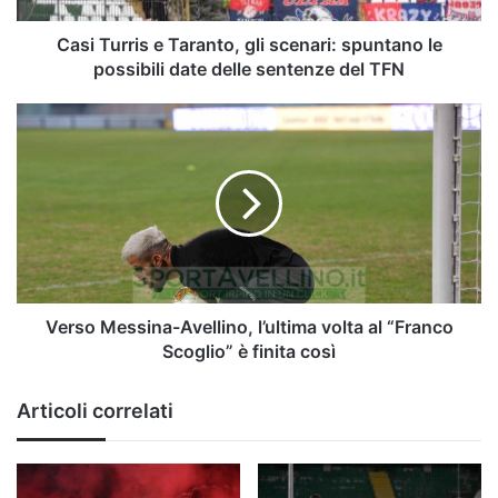
possibili
date
Casi Turris e Taranto, gli scenari: spuntano le
delle
possibili date delle sentenze del TFN
sentenze
del
Verso
TFN
Messina-
Avellino,
l’ultima
volta
al
“Franco
Scoglio”
è
finita
Verso Messina-Avellino, l’ultima volta al “Franco
così
Scoglio” è finita così
Articoli correlati