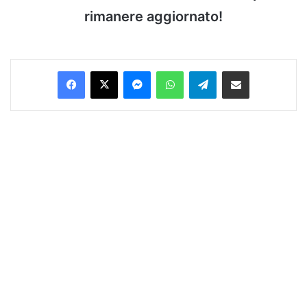
rimanere aggiornato!
Facebook
X
Messenger
WhatsApp
Telegram
Condividi via Email