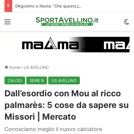
D’Agostino e Nesta: “Che questa passione ci accompagni durante la stagione”. Su mercato e stadio…
Menu
C
Home
/
US AVELLINO
CALCIO
SERIE B
US AVELLINO
Dall’esordio con Mou al ricco
palmarès: 5 cose da sapere su
Missori | Mercato
Conosciamo meglio il nuovo calciatore