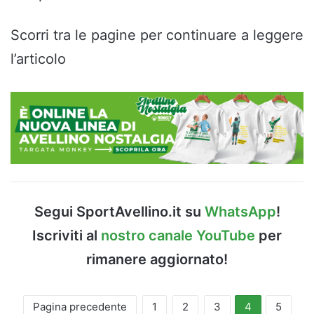
Scorri tra le pagine per continuare a leggere
l’articolo
Segui SportAvellino.it su
WhatsApp
!
Iscriviti al
nostro canale YouTube
per
rimanere aggiornato!
Pagina precedente
1
2
3
4
5