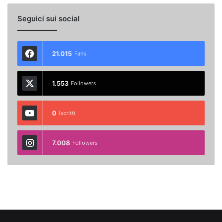
Seguici sui social
21.015
Fans
1.553
Followers
0
Iscritti
7.008
Followers