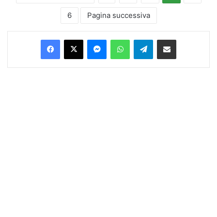
6
Pagina successiva
Facebook
X
Messenger
WhatsApp
Telegram
Condividi via Email