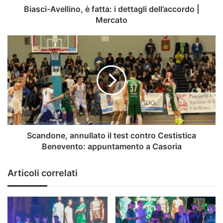
Biasci-Avellino, è fatta: i dettagli dell’accordo |
Mercato
Scandone,
annullato
il
test
contro
Cestistica
Benevento:
appuntamento
a
Casoria
Scandone, annullato il test contro Cestistica
Benevento: appuntamento a Casoria
Articoli correlati