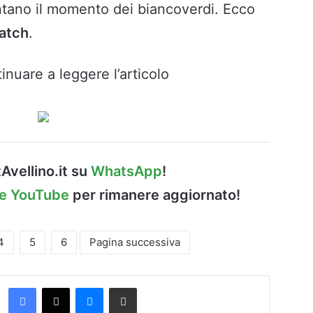
tano il momento dei biancoverdi. Ecco
atch
.
inuare a leggere l’articolo
Avellino.it su
WhatsApp
!
le YouTube
per rimanere aggiornato!
4
5
6
Pagina successiva
Facebook
X
Messenger
Condividi via Email