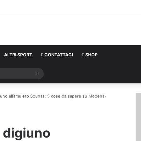
ALTRI SPORT
CONTATTACI
SHOP
Cerca
igiuno all’amuleto Sounas: 5 cose da sapere su Modena-
l digiuno