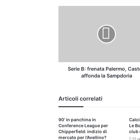
Serie
B:
frenata
Palermo,
Castori
affonda
la
Sampdoria
Serie B: frenata Palermo, Cast
affonda la Sampdoria
Articoli correlati
90’ in panchina in
Calci
Conference League per
Le B
Chipperfield: indizio di
club 
mercato per l’Avellino?
12 o