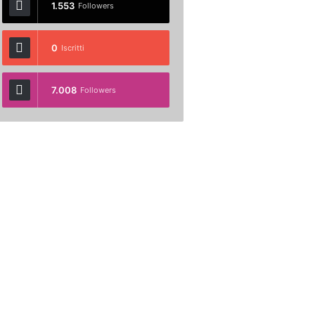
1.553
Followers
0
Iscritti
7.008
Followers