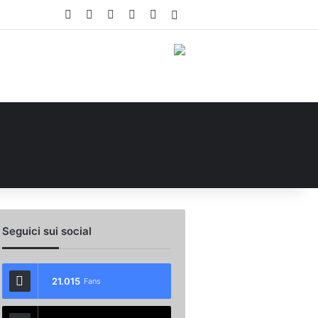
Facebook
X
You Tube
Instagram
WhatsApp
Accedi
Seguici sui social
21.015
Fans