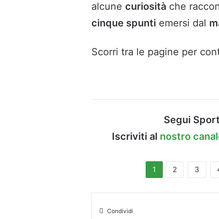
alcune
curiosità
che raccon
cinque spunti
emersi dal
m
Scorri tra le pagine per cont
Segui Sport
Iscriviti al
nostro cana
1
2
3
Condividi