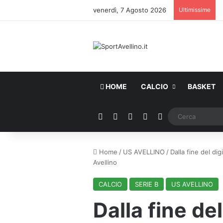
venerdì, 7 Agosto 2026
Ultimissime
HOME
CALCIO
BASKET
Facebook
X
You Tube
Instagram
WhatsApp
Home
/
US AVELLINO
/
Dalla fine del d
Avellino
CALCIO
SERIE B
US AVELLINO
Dalla fine de