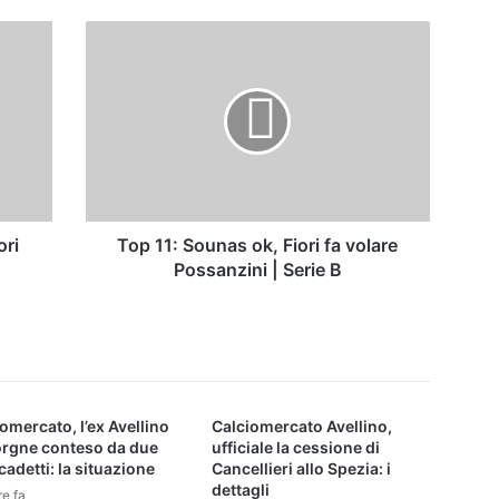
Top
11:
Sounas
ok,
Fiori
fa
volare
Possanzini
|
Serie
ori
Top 11: Sounas ok, Fiori fa volare
B
Possanzini | Serie B
omercato, l’ex Avellino
Calciomercato Avellino,
orgne conteso da due
ufficiale la cessione di
cadetti: la situazione
Cancellieri allo Spezia: i
dettagli
re fa