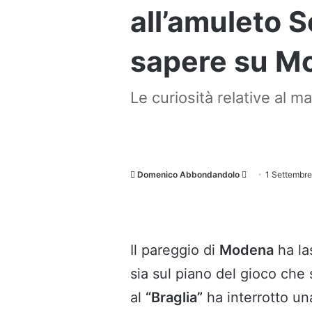
all’amuleto 
sapere su M
Le curiosità relative al ma
Invia
Domenico Abbondandolo
1 Settembr
un'email
Il pareggio di
Modena
ha las
sia sul piano del gioco che s
al
“Braglia”
ha interrotto una