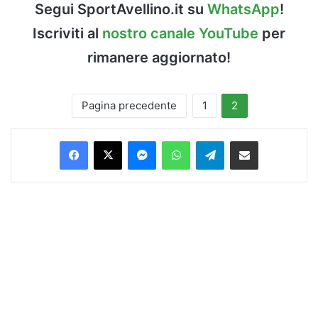
Segui SportAvellino.it su
WhatsApp
!
Iscriviti al
nostro canale YouTube
per
rimanere aggiornato!
Pagina precedente
1
2
Facebook
X
Messenger
WhatsApp
Telegram
Condividi via Email