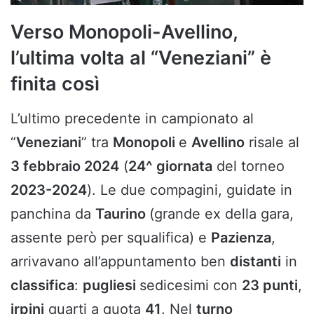
Verso Monopoli-Avellino,
l’ultima volta al “Veneziani” è
finita così
L’ultimo precedente in campionato al
“
Veneziani
” tra
Monopoli
e
Avellino
risale al
3 febbraio 2024
(
24^ giornata
del torneo
2023-2024
). Le due compagini, guidate in
panchina da
Taurino
(grande ex della gara,
assente però per squalifica) e
Pazienza
,
arrivavano all’appuntamento ben
distanti
in
classifica
:
pugliesi
sedicesimi con
23 punti
,
irpini
quarti a quota
41
. Nel
turno