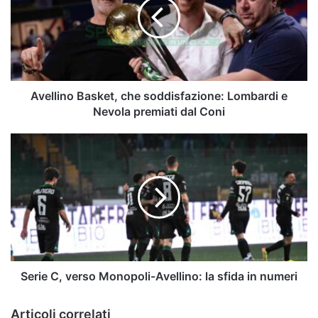
soddisfazione:
Lombardi
e
Nevola
premiati
dal
Coni
Avellino Basket, che soddisfazione: Lombardi e
Nevola premiati dal Coni
Serie
C,
verso
Monopoli-
Avellino:
la
sfida
in
numeri
Serie C, verso Monopoli-Avellino: la sfida in numeri
Articoli correlati