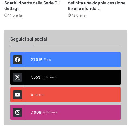
Sgarbi riparte dalla Serie C: i
definita una doppia cessione.
dettagli
E sullo sfondo…
11 ore fa
12 ore fa
Seguici sui social
21.015
Fans
1.553
Followers
0
Iscritti
7.008
Followers