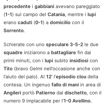
precedente
i
gabbiani
avevano pareggiato
(
1-1
) sul campo del
Catania
, mentre i
lupi
erano
caduti
(
0-1
) a
domicilio
con il
Sorrento
.
Schierate con uno
speculare 3-5-2
le due
squadre
iniziarono a
battagliare
fin dai
primi minuti, con i
lupi
subito
insidiosi
con
Tito
(bravo Gelmi nell’occasione anche con
l’aiuto del palo). Al
12’
l’
episodio clou
della
contesa. Un ingenuo
fallo di mani
in area di
Angileri
portò
Patierno
dal
dischetto
, con il
numero 9 implacabile per l’
1-0 Avellino.