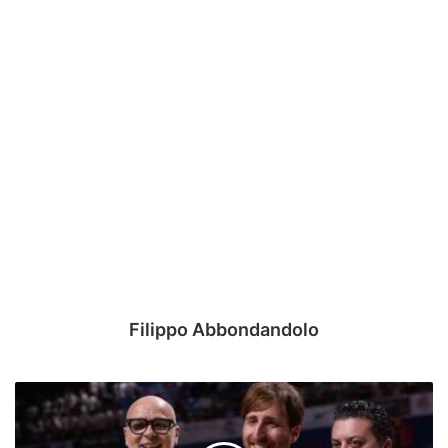
Filippo Abbondandolo
Avellino
Basket,
che