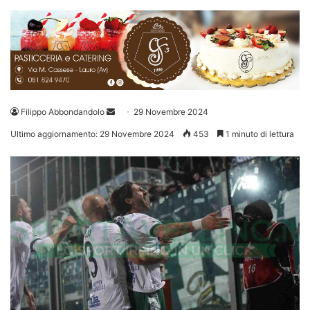
Invia
Filippo Abbondandolo
29 Novembre 2024
un'email
Ultimo aggiornamento: 29 Novembre 2024
453
1 minuto di lettura