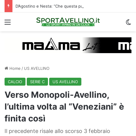
D’Agostino e Nesta: “Che questa passione ci accompagni durante la stagione”. Su mercato e stadio…
Menu
C
Home
/
US AVELLINO
CALCIO
SERIE C
US AVELLINO
Verso Monopoli-Avellino,
l’ultima volta al “Veneziani” è
finita così
Il precedente risale allo scorso 3 febbraio