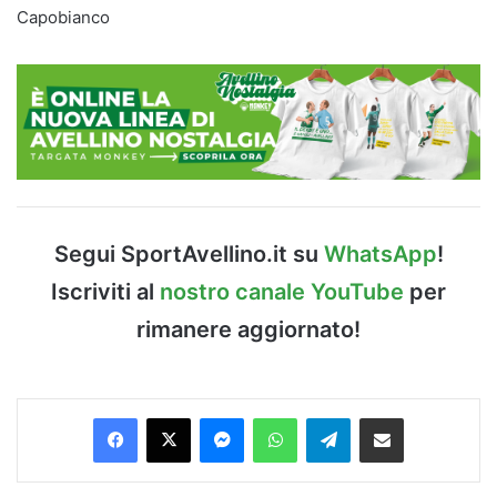
Capobianco
Segui SportAvellino.it su
WhatsApp
!
Iscriviti al
nostro canale YouTube
per
rimanere aggiornato!
Facebook
X
Messenger
WhatsApp
Telegram
Condividi via Email