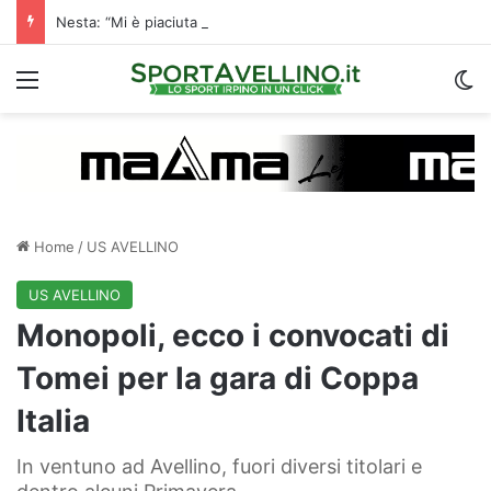
Nesta: “Mi è piaciuta la reazione nella ripresa. Sono contento di essere qua”
Menu
C
Home
/
US AVELLINO
US AVELLINO
Monopoli, ecco i convocati di
Tomei per la gara di Coppa
Italia
In ventuno ad Avellino, fuori diversi titolari e