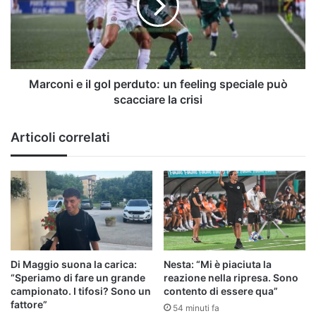
perduto:
un
feeling
speciale
può
scacciare
Marconi e il gol perduto: un feeling speciale può
la
scacciare la crisi
crisi
Articoli correlati
Di Maggio suona la carica:
Nesta: “Mi è piaciuta la
“Speriamo di fare un grande
reazione nella ripresa. Sono
campionato. I tifosi? Sono un
contento di essere qua”
fattore”
54 minuti fa