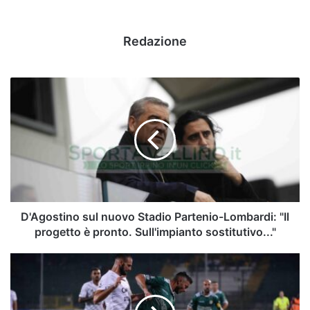
Redazione
D'Agostino
sul
nuovo
Stadio
Partenio-
Lombardi:
"Il
progetto
è
pronto.
D'Agostino sul nuovo Stadio Partenio-Lombardi: "Il
Sull'impianto
progetto è pronto. Sull'impianto sostitutivo..."
sostitutivo..."
Marconi
e
il
gol