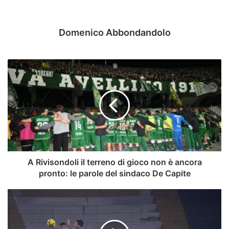
Domenico Abbondandolo
A
Rivisondoli
il
terreno
di
gioco
non
è
ancora
pronto:
A Rivisondoli il terreno di gioco non è ancora
le
pronto: le parole del sindaco De Capite
parole
del
Avellino-
sindaco
Pecorino,
De
ore
Capite
calde: