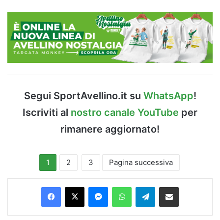
Segui SportAvellino.it su
WhatsApp
!
Iscriviti al
nostro canale YouTube
per
rimanere aggiornato!
1
2
3
Pagina successiva
Facebook
X
Messenger
WhatsApp
Telegram
Condividi via Email