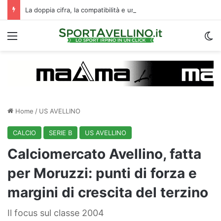
La doppia cifra, la compatibilità e un dato da urlo: perché l’Avellino ha rimesso Biasci al centro del villaggio
Menu
C
Home
/
US AVELLINO
CALCIO
SERIE B
US AVELLINO
Calciomercato Avellino, fatta
per Moruzzi: punti di forza e
margini di crescita del terzino
Il focus sul classe 2004