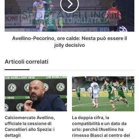
Nesta
può
essere
il
jolly
decisivo
Avellino-Pecorino, ore calde: Nesta può essere il
jolly decisivo
Articoli correlati
Calciomercato Avellino,
La doppia cifra, la
ufficiale la cessione di
compatibilità e un dato da
Cancellieri allo Spezia: i
urlo: perché l’Avellino ha
dettagli
rimesso Biasci al centro del