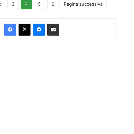
2
3
4
5
6
Pagina successiva
Facebook
X
Messenger
Condividi via Email