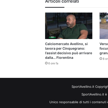
Articoli correlati
Calciomercato Avellino, si
Verso
lavora per Cinquegrano:
focu
l’assist decisivo può arrivare
gran
dalla… Fiorentina
8 or
6 ore fa
SportAvellino.it Copyrig
SportAvellino.it è
Unico responsabile di tutti i contenut