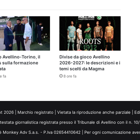
 Avellino-Torino, il
Divise da gioco Avellino
s sulla formazione
2026-2027: le descrizioni e i
ata
temi scelti da Magma
e fa
8 ore fa
ht 2026 | Marchio registrato | Vietata la riproduzione anche parziale | Ed
 testata giornalistica registrata presso il Tribunale di Avellino con il n. 1
i è Monkey Adv S.a.s. - P.Iva 02654410642 | Per ogni comunicazione ave