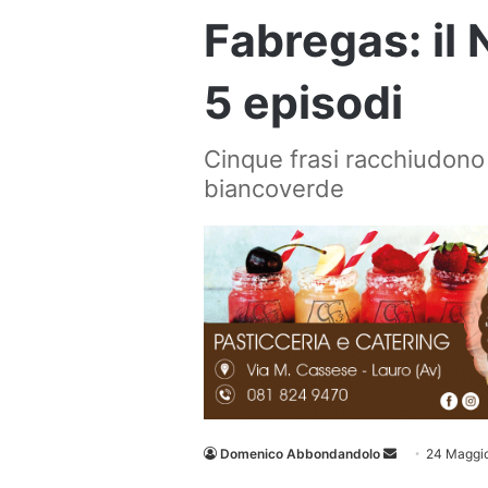
Fabregas: il 
5 episodi
Cinque frasi racchiudono 
biancoverde
Invia
Domenico Abbondandolo
24 Maggi
un'email