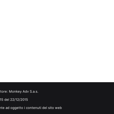
itore:
Monkey Adv S.a.s.
0/15 del 22/12/2015
nte ad oggetto i contenuti del sito web