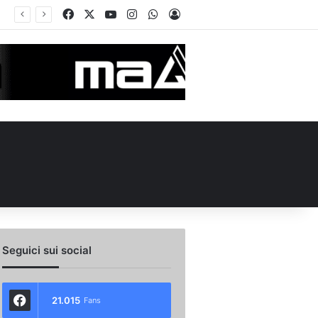
Facebook
X
You Tube
Instagram
WhatsApp
Accedi
Seguici sui social
21.015
Fans