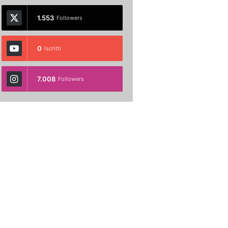
1.553
Followers
0
Iscritti
7.008
Followers