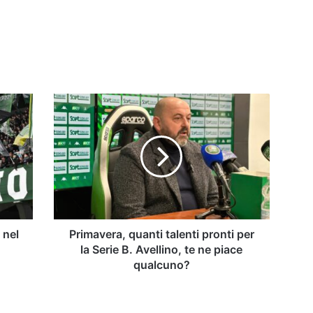
Primavera,
quanti
talenti
pronti
per
la
Serie
B.
Avellino,
te
 nel
Primavera, quanti talenti pronti per
ne
la Serie B. Avellino, te ne piace
piace
qualcuno?
qualcuno?