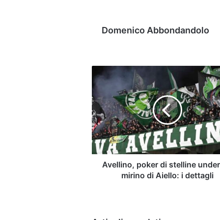
Domenico Abbondandolo
Avellino,
poker
di
stelline
under
nel
mirino
di
Aiello:
i
Avellino, poker di stelline under
dettagli
mirino di Aiello: i dettagli