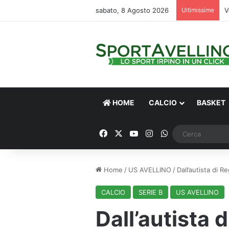
sabato, 8 Agosto 2026
Ultimissime
V
HOME
CALCIO
BASKET
Facebook
X
You Tube
Instagram
WhatsApp
Home
/
US AVELLINO
/
Dall’autista di R
CALCIO
SERIE B
US AVELLINO
Dall’autista d