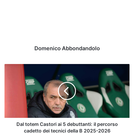
Domenico Abbondandolo
Dal
totem
Castori
ai
5
debuttanti:
il
percorso
cadetto
dei
Dal totem Castori ai 5 debuttanti: il percorso
tecnici
cadetto dei tecnici della B 2025-2026