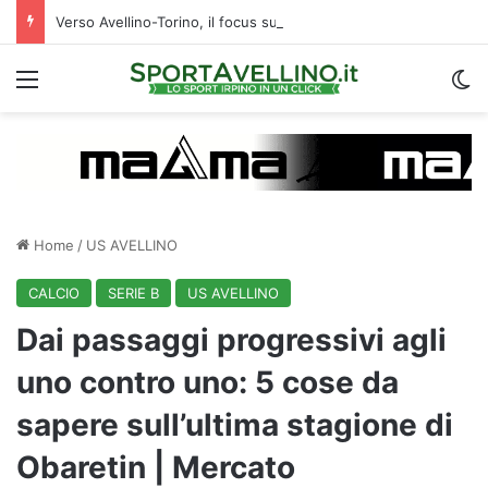
Verso Avellino-Torino, il focus sulla formazione granata
Menu
C
Home
/
US AVELLINO
CALCIO
SERIE B
US AVELLINO
Dai passaggi progressivi agli
uno contro uno: 5 cose da
sapere sull’ultima stagione di
Obaretin | Mercato