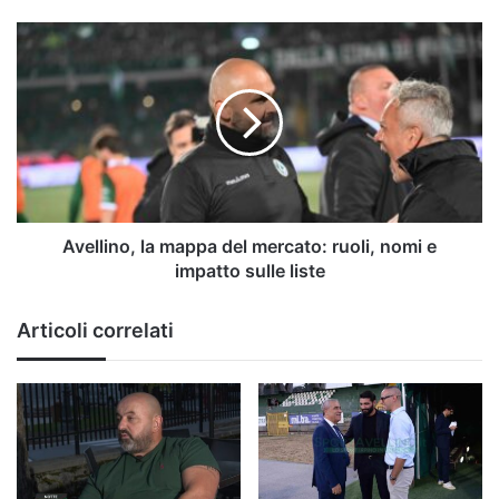
della
B
Avellino,
2025-
la
2026
mappa
del
mercato:
ruoli,
nomi
e
impatto
sulle
Avellino, la mappa del mercato: ruoli, nomi e
liste
impatto sulle liste
Articoli correlati