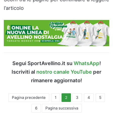
l’articolo
Segui SportAvellino.it su
WhatsApp
!
Iscriviti al
nostro canale YouTube
per
rimanere aggiornato!
Pagina precedente
1
2
3
4
5
6
Pagina successiva